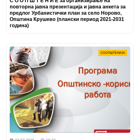
С О О П Ш Т Е Н И Е за организирање на
повторна јавна презентација и јавна анкета за
предлог Урбанистички план за село Норово,
Општина Крушево (плански период 2021-2031
година)
СООПШТЕНИЈА