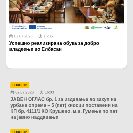
02.07.2026
16:05
Успешно реализирана обука за добро
Ј
владеење во Елбасан
у
К
н
НОВОСТИ
02.07.2026
16:03
ЈАВЕН ОГЛАС бр. 1 за издавање во закуп на
урбана опрема – 5 (пет) киосци поставени на
КП бр. 4111/1 КО Крушево, м.в. Гумење по пат
на јавно наддавање
НОВОСТИ