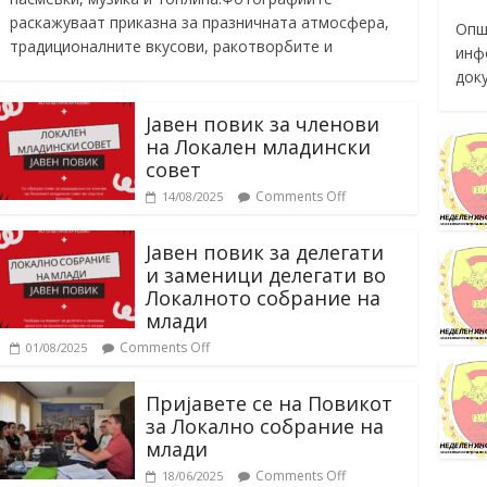
раскажуваат приказна за празничната атмосфера,
Опш
традиционалните вкусови, ракотворбите и
инф
док
Јавен повик за членови
на Локален младински
совет
Comments Off
14/08/2025
Јавен повик за делегати
и заменици делегати во
Локалното собрание на
млади
Comments Off
01/08/2025
Пријавете се на Повикот
за Локално собрание на
млади
Comments Off
18/06/2025