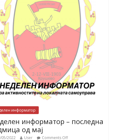
делен информатор
делен информатор – последна
дмица од мај
/05/2022
User
Comments Off