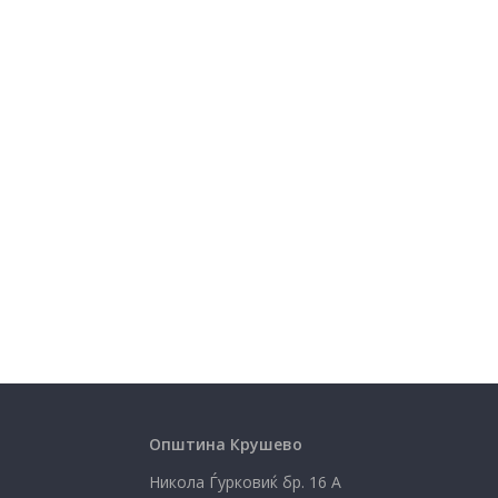
Општина Крушево
Никола Ѓурковиќ бр. 16 А