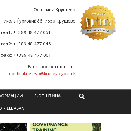
Општина Крушево
Никола Ѓурковиќ бб, 7550 Крушево
тел1:
++389 48 477 061
тел2:
++389 48 477 046
факс:
++389 48 477 061
Електронска пошта:
opstinakrusevo@krusevo.gov.mk
НФОРМАЦИИ
Е-ОПШТИНА
O – ELBASAN
 за