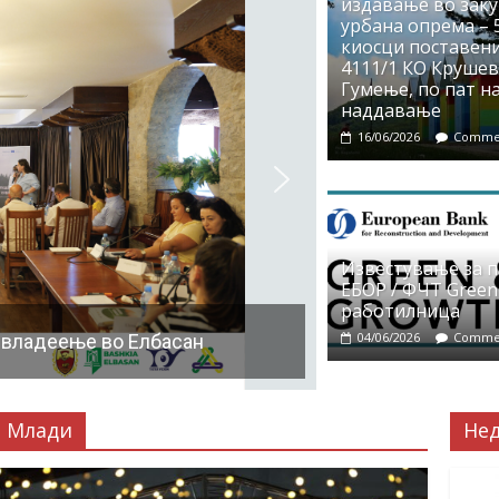
издавање во заку
урбана опрема – 5
киосци поставени
4111/1 КО Крушево
Гумење, по пат на
наддавање
16/06/2026
Commen
Известување за 
ЕБОР / ФЧТ Green
работилница
04/06/2026
Commen
 владеење во Елбасан
Млади
Не