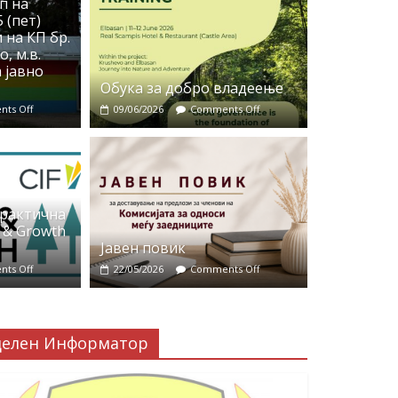
п на
 (пет)
 на КП бр.
, м.в.
 јавно
Обука за добро владеење
ts Off
09/06/2026
Comments Off
практична
 & Growth
Јавен повик
ts Off
22/05/2026
Comments Off
делен Информатор