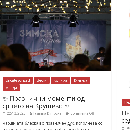
Uncategorized
Вести
Култура
Култура
Млади
✨ Празнични моменти од
Не
срцето на Крушево ✨
Не
22/12/2025
Jasmina Dimoska
Comments Off
се
Чаршијата блеска во празничен дух, исполнета со
30
насмевки, музика и топлина.Фотографиите