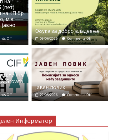
п на
 (пет)
 на КП бр.
, м.в.
 јавно
Обука за добро владеење
ts Off
09/06/2026
Comments Off
практична
 & Growth
Јавен повик
ts Off
22/05/2026
Comments Off
делен Информатор