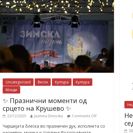
Uncategorized
Вести
Култура
Култура
Млади
✨ Празнични моменти од
Не
срцето на Крушево ✨
Не
22/12/2025
Jasmina Dimoska
Comments Off
се
Чаршијата блеска во празничен дух, исполнета со
30
насмевки, музика и топлина.Фотографиите