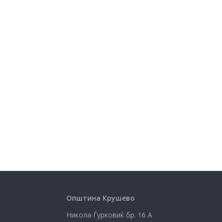
Општина Крушево
Никола Ѓурковиќ бр. 16 А