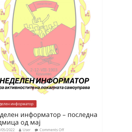
делен информатор
делен информатор – последна
дмица од мај
/05/2022
User
Comments Off