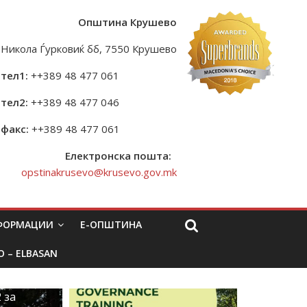
Општина Крушево
Никола Ѓурковиќ бб, 7550 Крушево
тел1:
++389 48 477 061
тел2:
++389 48 477 046
факс:
++389 48 477 061
Електронска пошта:
opstinakrusevo@krusevo.gov.mk
НФОРМАЦИИ
Е-ОПШТИНА
O – ELBASAN
 за