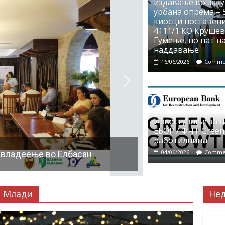
издавање во заку
урбана опрема – 5
киосци поставени
4111/1 КО Крушево
Гумење, по пат на
наддавање
16/06/2026
Commen
Известување за 
ЕБОР / ФЧТ Green
работилница
04/06/2026
Commen
 владеење во Елбасан
Млади
Не