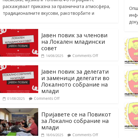
раскажуваат приказна за празничната атмосфера,
Опш
традиционалните вкусови, ракотворбите и
инф
док
Јавен повик за членови
на Локален младински
совет
Comments Off
14/08/2025
Јавен повик за делегати
и заменици делегати во
Локалното собрание на
млади
Comments Off
01/08/2025
Пријавете се на Повикот
за Локално собрание на
млади
Comments Off
18/06/2025