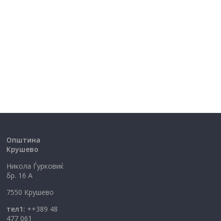
Општина
Крушево
Никола Ѓурковиќ
бр. 16 А
7550 Крушево
тел1:
++389 48
477 061