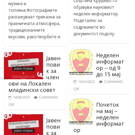
Општина Крушево го
музика и
објавува најновиот
топлина.Фотографиите
неделен информатор.
раскажуваат приказна за
Подетално за
празничната атмосфера,
содржините во
традиционалните
документот подолу.
вкусови, ракотворбите и
Неделен
Јавен
информат
пови
ор – од 9
к за
до 15 мај
член
Comments
16/05/2022
ови на Локален
младински совет
Off
Comments
14/08/2025
Почеток
Off
на мај –
неделен
Јавен
информат
пови
ор
к за