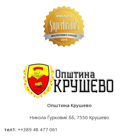
Општина Крушево
Никола Ѓурковиќ бб, 7550 Крушево
тел1:
++389 48 477 061