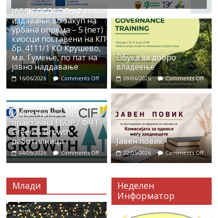
ЈАВЕН ОГЛАС бр. 2 за
издавање во закуп на
урбана опрема – 5 (пет)
киосци поставени на КП
бр. 4111/1 КО Крушево,
м.в. Гумење, по пат на
Обука за добро
јавно наддавање
владеење
16/06/2026
Comments Off
09/06/2026
Comments Off
Известување за
практична ЕБОР / ФЧТ
Green & Growth
работилница
Јавен повик
04/06/2026
Comments Off
22/05/2026
Comments Off
Млади
Неделен
Информатор