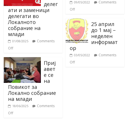
Comments
09/05/2022
делег
ати и заменици
Off
делегати во
Локалното
25 април
собрание на
до 1 мај –
млади
неделен
информат
Comments
01/08/2025
ор
Off
Comments
03/05/2022
Приј
Off
авет
е се
на
Повикот за
Локално собрание
на млади
Comments
18/06/2025
Off