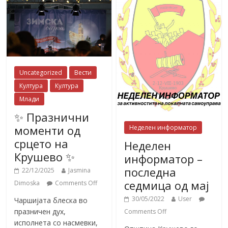
Uncategorized
Вести
Култура
Култура
Млади
✨ Празнични
моменти од
Неделен информатор
срцето на
Неделен
Крушево ✨
информатор –
последна
22/12/2025
Jasmina
седмица од мај
Dimoska
Comments Off
30/05/2022
User
Чаршијата блеска во
празничен дух,
Comments Off
исполнета со насмевки,