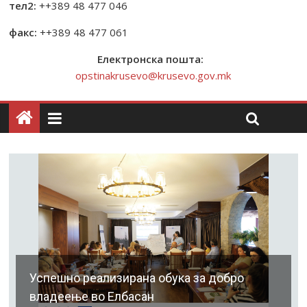
тел2:
++389 48 477 046
факс:
++389 48 477 061
Електронска пошта:
opstinakrusevo@krusevo.gov.mk
Успешно реализирана обука за добро
владеење во Елбасан