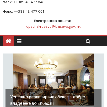
тел2:
++389 48 477 046
факс:
++389 48 477 061
Електронска пошта:
opstinakrusevo@krusevo.gov.mk
Успешно реализирана обука за добро
владеење во Елбасан