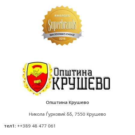
Општина Крушево
Никола Ѓурковиќ бб, 7550 Крушево
тел1:
++389 48 477 061