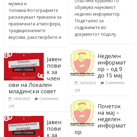
Општина Крушево го
музика и
објавува најновиот
топлина.Фотографиите
неделен информатор.
раскажуваат приказна за
Подетално за
празничната атмосфера,
содржините во
традиционалните
документот подолу.
вкусови, ракотворбите и
Неделен
Јавен
информат
пови
ор – од 9
к за
до 15 мај
член
Comments
16/05/2022
ови на Локален
младински совет
Off
Comments
14/08/2025
Почеток
Off
на мај –
неделен
Јавен
информат
пови
ор
к за