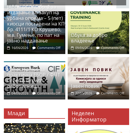
ЈАВЕН ОГЛАС бр. 2 за
издавање во закуп на
урбана опрема – 5 (пет)
киосци поставени на КП
бр. 4111/1 КО Крушево,
м.в. Гумење, по пат на
Обука за добро
јавно наддавање
владеење
16/06/2026
Comments Off
09/06/2026
Comments Off
Известување за
практична ЕБОР / ФЧТ
Green & Growth
работилница
Јавен повик
04/06/2026
Comments Off
22/05/2026
Comments Off
Млади
Неделен
Информатор