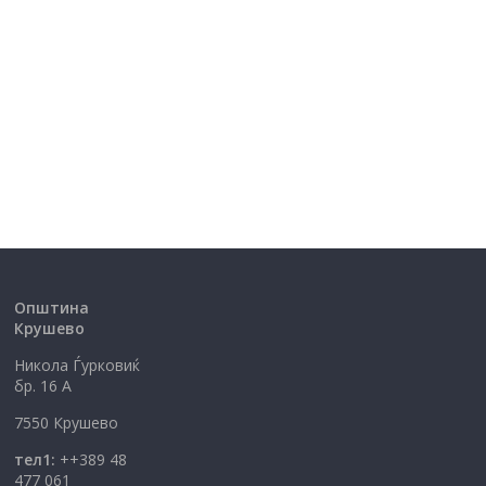
Општина
Крушево
Никола Ѓурковиќ
бр. 16 А
7550 Крушево
тел1:
++389 48
477 061