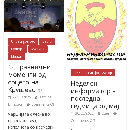
Uncategorized
Вести
Култура
Култура
Млади
✨ Празнични
моменти од
Неделен информатор
срцето на
Неделен
Крушево ✨
информатор –
последна
22/12/2025
Jasmina
седмица од мај
Dimoska
Comments Off
30/05/2022
User
Чаршијата блеска во
празничен дух,
Comments Off
исполнета со насмевки,