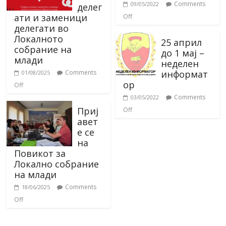
Comments
09/05/2022
делег
ати и заменици
Off
делегати во
Локалното
25 април
собрание на
до 1 мај –
млади
неделен
информат
Comments
01/08/2025
ор
Off
Comments
03/05/2022
Приј
Off
авет
е се
на
Повикот за
Локално собрание
на млади
Comments
18/06/2025
Off