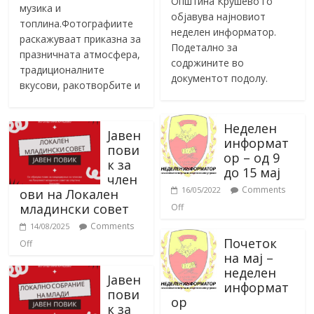
Општина Крушево го
музика и
објавува најновиот
топлина.Фотографиите
неделен информатор.
раскажуваат приказна за
Подетално за
празничната атмосфера,
содржините во
традиционалните
документот подолу.
вкусови, ракотворбите и
Неделен
Јавен
информат
пови
ор – од 9
к за
до 15 мај
член
Comments
16/05/2022
ови на Локален
младински совет
Off
Comments
14/08/2025
Почеток
Off
на мај –
неделен
Јавен
информат
пови
ор
к за