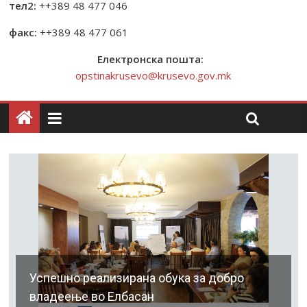
тел2:
++389 48 477 046
факс:
++389 48 477 061
Електронска пошта:
opstinakrusevo@krusevo.gov.mk
Успешно реализирана обука за добро
владеење во Елбасан