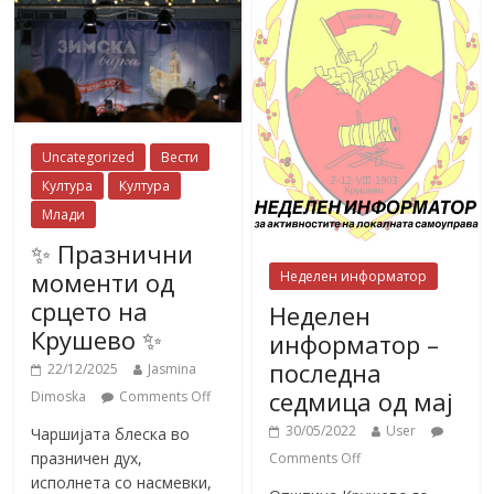
Uncategorized
Вести
Култура
Култура
Млади
✨ Празнични
моменти од
Неделен информатор
срцето на
Неделен
Крушево ✨
информатор –
последна
22/12/2025
Jasmina
седмица од мај
Dimoska
Comments Off
30/05/2022
User
Чаршијата блеска во
празничен дух,
Comments Off
исполнета со насмевки,