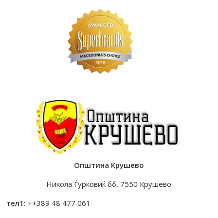
Општина Крушево
Никола Ѓурковиќ бб, 7550 Крушево
тел1:
++389 48 477 061