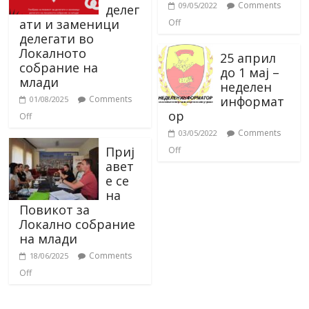
Comments
09/05/2022
делег
ати и заменици
Off
делегати во
Локалното
25 април
собрание на
до 1 мај –
млади
неделен
информат
Comments
01/08/2025
ор
Off
Comments
03/05/2022
Приј
Off
авет
е се
на
Повикот за
Локално собрание
на млади
Comments
18/06/2025
Off