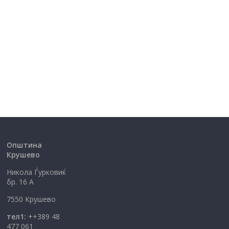
Општина
Крушево
Никола Ѓурковиќ
бр. 16 А
7550 Крушево
тел1:
++389 48
477 061