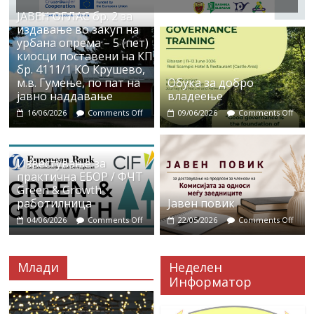
ЈАВЕН ОГЛАС бр. 2 за
издавање во закуп на
урбана опрема – 5 (пет)
киосци поставени на КП
бр. 4111/1 КО Крушево,
м.в. Гумење, по пат на
Обука за добро
јавно наддавање
владеење
16/06/2026
Comments Off
09/06/2026
Comments Off
Известување за
практична ЕБОР / ФЧТ
Green & Growth
работилница
Јавен повик
04/06/2026
Comments Off
22/05/2026
Comments Off
Млади
Неделен
Информатор