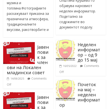
Општина Крушево го
музика и
објавува најновиот
топлина.Фотографиите
неделен информатор.
раскажуваат приказна за
Подетално за
празничната атмосфера,
содржините во
традиционалните
документот подолу.
вкусови, ракотворбите и
Неделен
Јавен
информат
пови
ор – од 9
к за
до 15 мај
член
Comments
16/05/2022
ови на Локален
младински совет
Off
Comments
14/08/2025
Почеток
Off
на мај –
неделен
Јавен
информат
пови
ор
к за