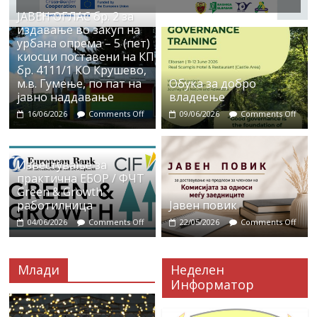
ЈАВЕН ОГЛАС бр. 2 за
издавање во закуп на
урбана опрема – 5 (пет)
киосци поставени на КП
бр. 4111/1 КО Крушево,
м.в. Гумење, по пат на
Обука за добро
јавно наддавање
владеење
16/06/2026
Comments Off
09/06/2026
Comments Off
Известување за
практична ЕБОР / ФЧТ
Green & Growth
работилница
Јавен повик
04/06/2026
Comments Off
22/05/2026
Comments Off
Млади
Неделен
Информатор