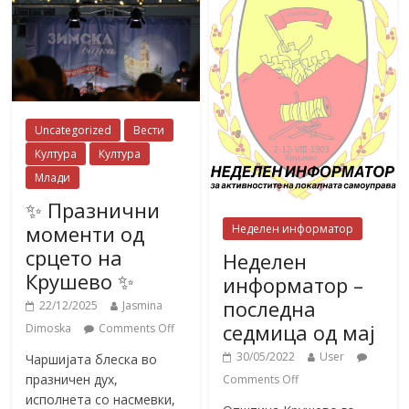
Uncategorized
Вести
Култура
Култура
Млади
✨ Празнични
моменти од
Неделен информатор
срцето на
Неделен
Крушево ✨
информатор –
последна
22/12/2025
Jasmina
седмица од мај
Dimoska
Comments Off
30/05/2022
User
Чаршијата блеска во
празничен дух,
Comments Off
исполнета со насмевки,