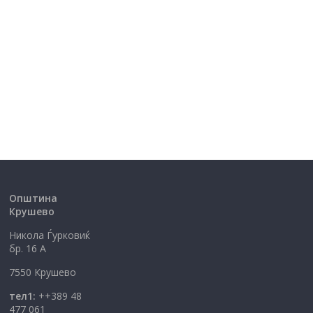
Општина
Крушево
Никола Ѓурковиќ
бр. 16 А
7550 Крушево
тел1:
++389 48
477 061