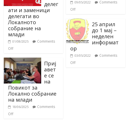
Comments
09/05/2022
делег
ати и заменици
Off
делегати во
Локалното
25 април
собрание на
до 1 мај –
млади
неделен
информат
Comments
01/08/2025
ор
Off
Comments
03/05/2022
Приј
Off
авет
е се
на
Повикот за
Локално собрание
на млади
Comments
18/06/2025
Off