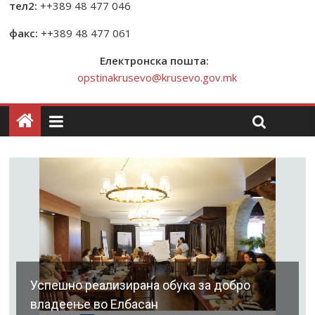
тел2:
++389 48 477 046
факс:
++389 48 477 061
Електронска пошта:
opstinakrusevo@krusevo.gov.mk
Успешно реализирана обука за добро
владеење во Елбасан