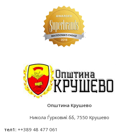
Општина Крушево
Никола Ѓурковиќ бб, 7550 Крушево
тел1:
++389 48 477 061