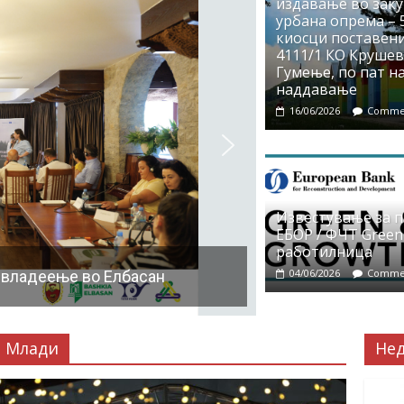
издавање во заку
урбана опрема – 5
киосци поставени
4111/1 КО Крушево
Гумење, по пат на
наддавање
16/06/2026
Commen
Известување за 
ЕБОР / ФЧТ Green
работилница
04/06/2026
Commen
 владеење во Елбасан
Млади
Не