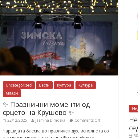
Uncategorized
Вести
Култура
Култура
Млади
✨ Празнични моменти од
Не
срцето на Крушево ✨
Не
22/12/2025
Jasmina Dimoska
Comments Off
се
Чаршијата блеска во празничен дух, исполнета со
30
насмевки, музика и топлина.Фотографиите