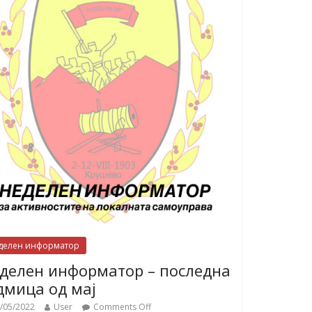
делен информатор
делен информатор – последна
дмица од мај
/05/2022
User
Comments Off