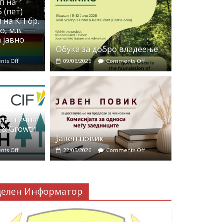
п на
 (пет)
 на КП бр.
, м.в.
 јавно
Обука за добро владеење
ts Off
09/06/2026
Comments Off
практична
 & Growth
Јавен повик
ts Off
22/05/2026
Comments Off
делен Информатор