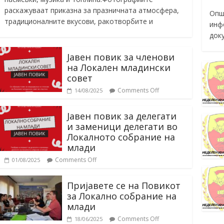
раскажуваат приказна за празничната атмосфера,
Опш
традиционалните вкусови, ракотворбите и
инф
док
Јавен повик за членови
на Локален младински
совет
Comments Off
14/08/2025
Јавен повик за делегати
и заменици делегати во
Локалното собрание на
млади
Comments Off
01/08/2025
Пријавете се на Повикот
за Локално собрание на
млади
Comments Off
18/06/2025