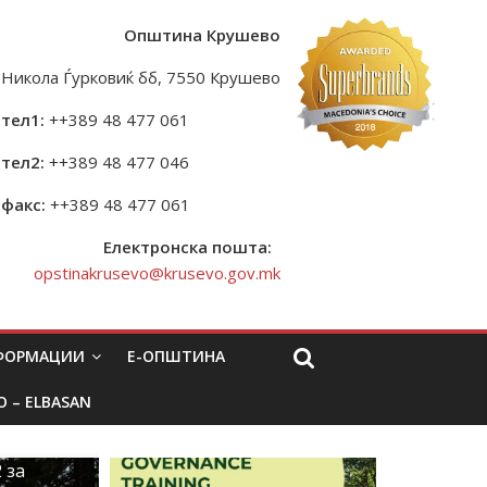
Општина Крушево
Никола Ѓурковиќ бб, 7550 Крушево
тел1:
++389 48 477 061
тел2:
++389 48 477 046
факс:
++389 48 477 061
Електронска пошта:
opstinakrusevo@krusevo.gov.mk
НФОРМАЦИИ
Е-ОПШТИНА
O – ELBASAN
 за