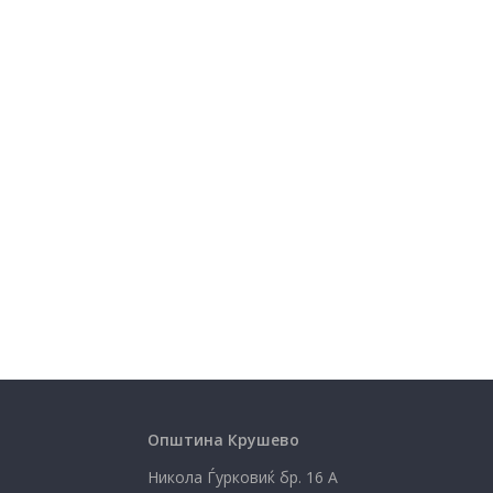
Општина Крушево
Никола Ѓурковиќ бр. 16 А