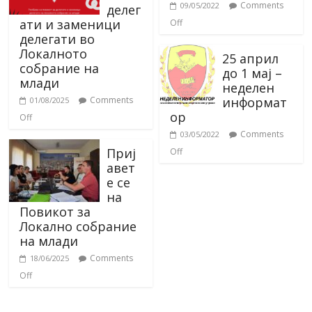
Comments
09/05/2022
делег
ати и заменици
Off
делегати во
Локалното
25 април
собрание на
до 1 мај –
млади
неделен
информат
Comments
01/08/2025
ор
Off
Comments
03/05/2022
Приј
Off
авет
е се
на
Повикот за
Локално собрание
на млади
Comments
18/06/2025
Off