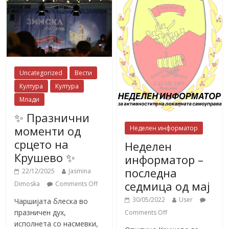
Uncategorized
Вести
Култура
Култура
Млади
✨ Празнични
моменти од
Неделен информатор
срцето на
Неделен
Крушево ✨
информатор –
последна
22/12/2025
Jasmina
седмица од мај
Dimoska
Comments Off
30/05/2022
User
Чаршијата блеска во
празничен дух,
Comments Off
исполнета со насмевки,