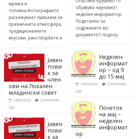
Општина Крушево го
музика и
објавува најновиот
топлина.Фотографиите
неделен информатор.
раскажуваат приказна за
Подетално за
празничната атмосфера,
содржините во
традиционалните
документот подолу.
вкусови, ракотворбите и
Неделен
Јавен
информат
пови
ор – од 9
к за
до 15 мај
член
Comments
16/05/2022
ови на Локален
младински совет
Off
Comments
14/08/2025
Почеток
Off
на мај –
неделен
Јавен
информат
пови
ор
к за