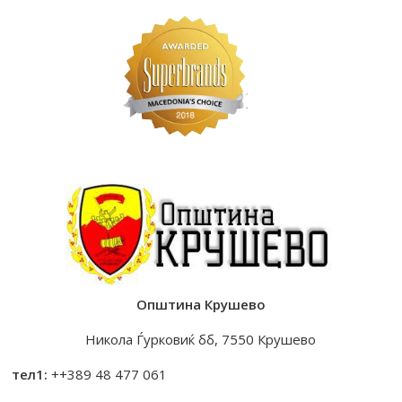
Општина Крушево
Никола Ѓурковиќ бб, 7550 Крушево
тел1:
++389 48 477 061