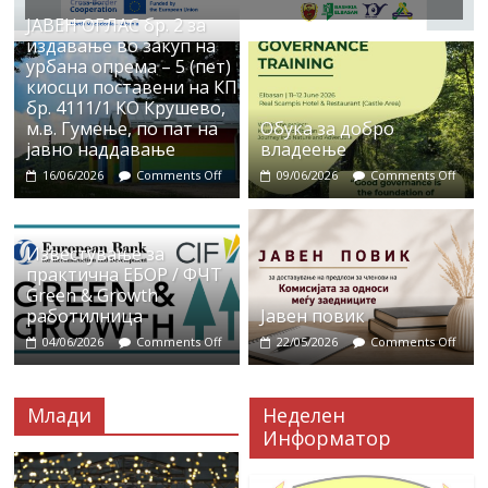
ЈАВЕН ОГЛАС бр. 2 за
издавање во закуп на
урбана опрема – 5 (пет)
киосци поставени на КП
бр. 4111/1 КО Крушево,
м.в. Гумење, по пат на
Обука за добро
јавно наддавање
владеење
16/06/2026
Comments Off
09/06/2026
Comments Off
Известување за
практична ЕБОР / ФЧТ
Green & Growth
работилница
Јавен повик
04/06/2026
Comments Off
22/05/2026
Comments Off
Млади
Неделен
Информатор