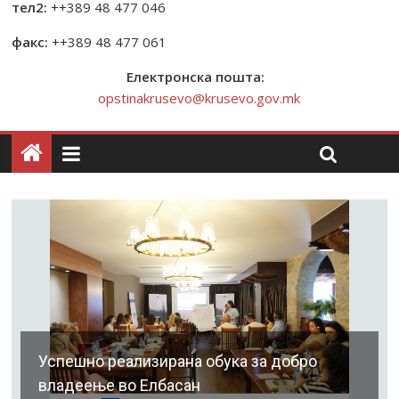
тел2:
++389 48 477 046
факс:
++389 48 477 061
Електронска пошта:
opstinakrusevo@krusevo.gov.mk
Успешно реализирана обука за добро
владеење во Елбасан