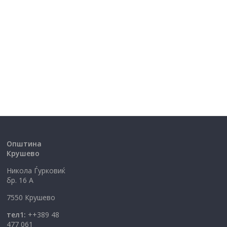
Општина
Крушево
Никола Ѓурковиќ
бр. 16 А
7550 Крушево
тел1:
++389 48
477 061