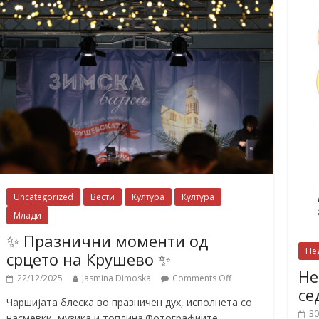
Uncategorized
Вести
Култура
Култура
Млади
✨ Празнични моменти од
Не
срцето на Крушево ✨
Не
22/12/2025
Jasmina Dimoska
Comments Off
се
Чаршијата блеска во празничен дух, исполнета со
30
насмевки, музика и топлина.Фотографиите