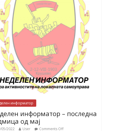
делен информатор
делен информатор – последна
дмица од мај
/05/2022
User
Comments Off