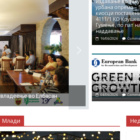
издавање во заку
урбана опрема – 5
киосци поставени
4111/1 КО Крушево
Гумење, по пат на
наддавање
16/06/2026
Commen
Известување за 
ЕБОР / ФЧТ Green
работилница
04/06/2026
Commen
 владеење во Елбасан
Млади
Не