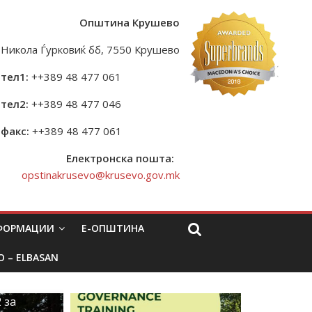
Општина Крушево
Никола Ѓурковиќ бб, 7550 Крушево
тел1:
++389 48 477 061
тел2:
++389 48 477 046
факс:
++389 48 477 061
Електронска пошта:
opstinakrusevo@krusevo.gov.mk
НФОРМАЦИИ
Е-ОПШТИНА
O – ELBASAN
 за