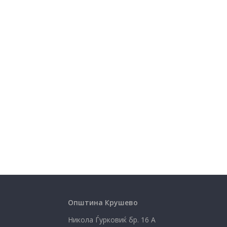
Општина Крушево
Никола Ѓурковиќ бр. 16 А