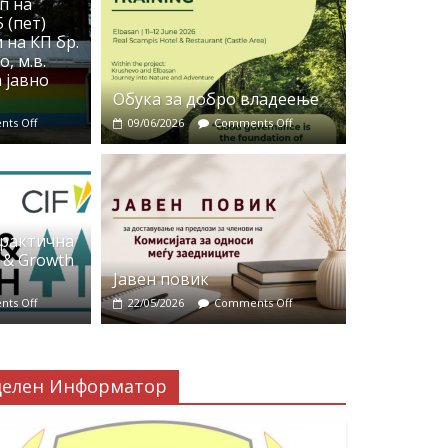
п на
 (пет)
 на КП бр.
, м.в.
 јавно
Обука за добро владеење
ts Off
09/06/2026
Comments Off
практична
 & Growth
Јавен повик
ts Off
22/05/2026
Comments Off
делен Информатор