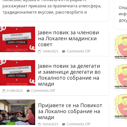
раскажуваат приказна за празничната атмосфера,
Опш
традиционалните вкусови, ракотворбите и
инф
док
Јавен повик за членови
на Локален младински
совет
Comments Off
14/08/2025
Јавен повик за делегати
и заменици делегати во
Локалното собрание на
млади
Comments Off
01/08/2025
Пријавете се на Повикот
за Локално собрание на
млади
Comments Off
18/06/2025