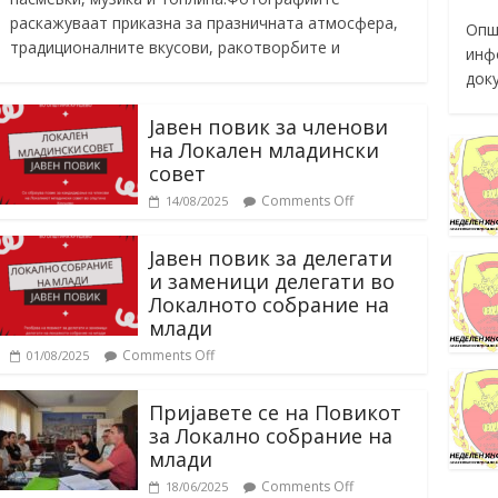
раскажуваат приказна за празничната атмосфера,
Опш
традиционалните вкусови, ракотворбите и
инф
док
Јавен повик за членови
на Локален младински
совет
Comments Off
14/08/2025
Јавен повик за делегати
и заменици делегати во
Локалното собрание на
млади
Comments Off
01/08/2025
Пријавете се на Повикот
за Локално собрание на
млади
Comments Off
18/06/2025