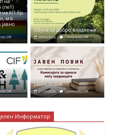
п на
 (пет)
 на КП бр.
, м.в.
 јавно
Обука за добро владеење
ts Off
09/06/2026
Comments Off
практична
 & Growth
Јавен повик
ts Off
22/05/2026
Comments Off
делен Информатор