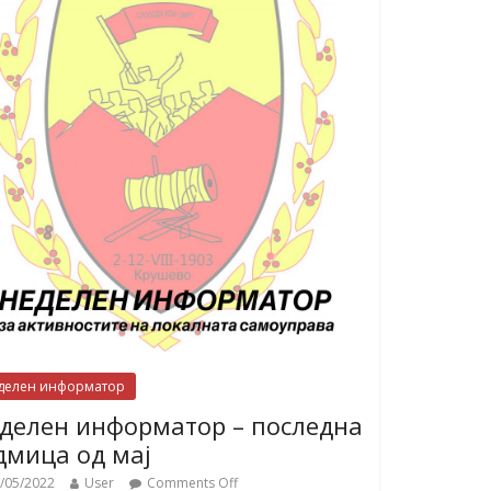
делен информатор
делен информатор – последна
дмица од мај
/05/2022
User
Comments Off