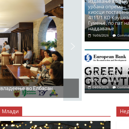
издавање во заку
урбана опрема – 5
киосци поставени
4111/1 КО Крушево
Гумење, по пат на
наддавање
16/06/2026
Commen
Известување за 
ЕБОР / ФЧТ Green
работилница
04/06/2026
Commen
 владеење во Елбасан
Млади
Не