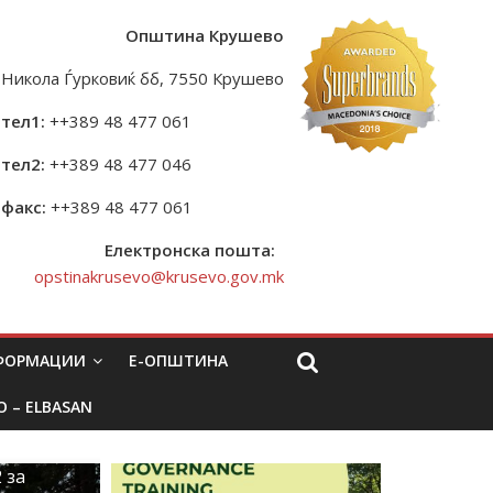
Општина Крушево
Никола Ѓурковиќ бб, 7550 Крушево
тел1:
++389 48 477 061
тел2:
++389 48 477 046
факс:
++389 48 477 061
Електронска пошта:
opstinakrusevo@krusevo.gov.mk
НФОРМАЦИИ
Е-ОПШТИНА
O – ELBASAN
 за