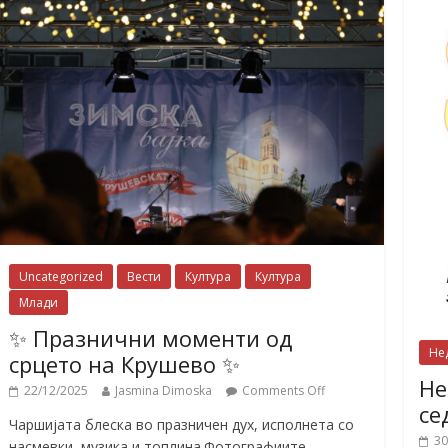
Uncategorized
Вести
Култура
Култура
Млади
✨ Празнични моменти од
Не
срцето на Крушево ✨
Не
22/12/2025
Jasmina Dimoska
Comments Off
се
Чаршијата блеска во празничен дух, исполнета со
30
насмевки, музика и топлина.Фотографиите