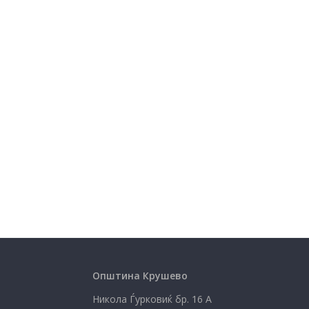
Општина Крушево
Никола Ѓурковиќ бр. 16 А