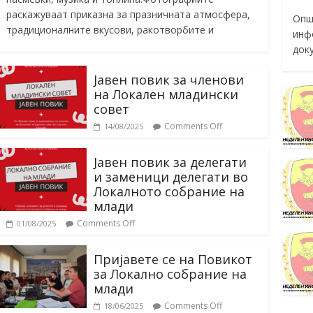
раскажуваат приказна за празничната атмосфера,
Опш
традиционалните вкусови, ракотворбите и
инф
док
Јавен повик за членови
на Локален младински
совет
Comments Off
14/08/2025
Јавен повик за делегати
и заменици делегати во
Локалното собрание на
млади
Comments Off
01/08/2025
Пријавете се на Повикот
за Локално собрание на
млади
Comments Off
18/06/2025