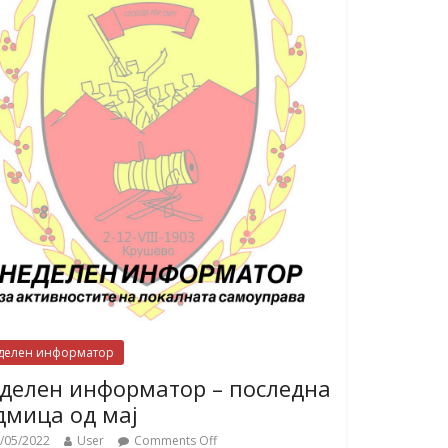
делен информатор
делен информатор – последна
дмица од мај
/05/2022
User
Comments Off