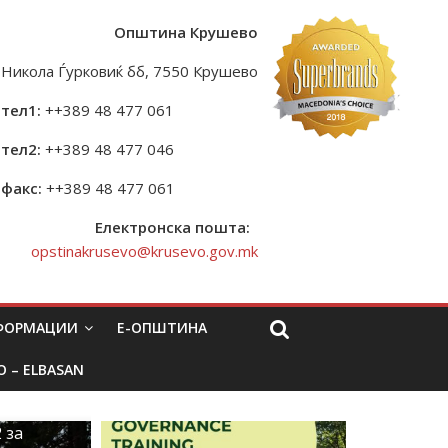
Општина Крушево
Никола Ѓурковиќ бб, 7550 Крушево
тел1:
++389 48 477 061
тел2:
++389 48 477 046
факс:
++389 48 477 061
Електронска пошта:
opstinakrusevo@krusevo.gov.mk
НФОРМАЦИИ
Е-ОПШТИНА
O – ELBASAN
 за