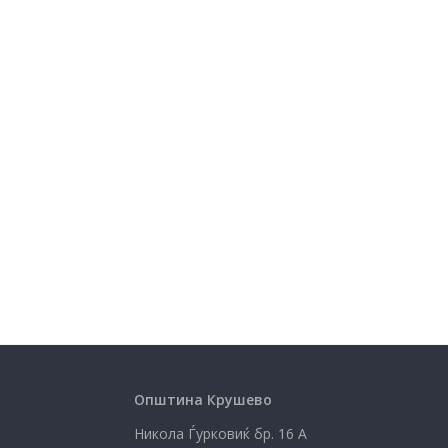
Општина Крушево
Никола Ѓурковиќ бр. 16 А