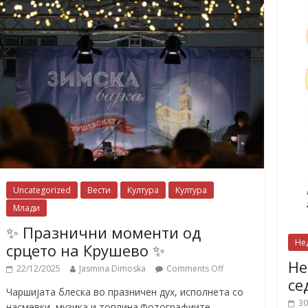
Uncategorized
Вести
Култура
Култура
Млади
✨ Празнични моменти од
Не
срцето на Крушево ✨
Не
22/12/2025
Jasmina Dimoska
Comments Off
се
Чаршијата блеска во празничен дух, исполнета со
30
насмевки, музика и топлина.Фотографиите