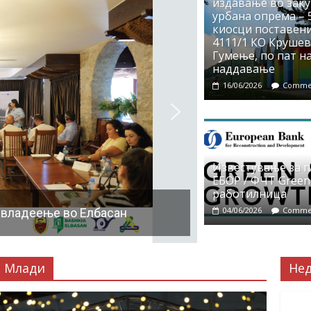
издавање во заку
урбана опрема – 5
киосци поставени
4111/1 КО Крушево
Гумење, по пат на
наддавање
16/06/2026
Commen
Известување за 
ЕБОР / ФЧТ Green
работилница
04/06/2026
Commen
 владеење во Елбасан
Млади
Не