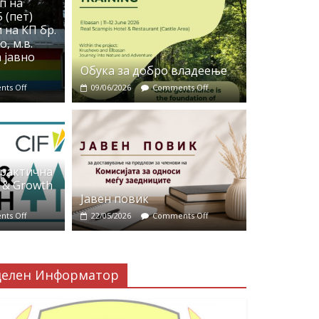
п на
 (пет)
 на КП бр.
, м.в.
 јавно
Обука за добро владеење
ts Off
09/06/2026
Comments Off
практична
 & Growth
Јавен повик
ts Off
22/05/2026
Comments Off
делен Информатор