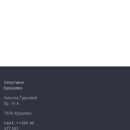
Општина
Крушево
Никола Ѓурковиќ
бр. 16 А
7550 Крушево
тел1:
++389 48
477 061