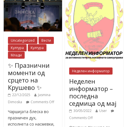
Uncategorized
Вести
Култура
Култура
Млади
✨ Празнични
моменти од
Неделен информатор
срцето на
Неделен
Крушево ✨
информатор –
последна
22/12/2025
Jasmina
седмица од мај
Dimoska
Comments Off
30/05/2022
User
Чаршијата блеска во
празничен дух,
Comments Off
исполнета со насмевки,