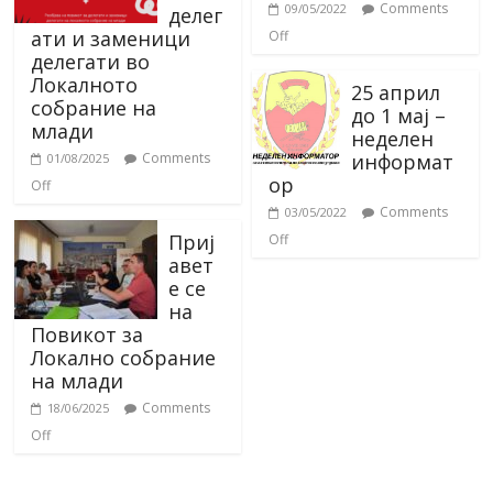
Comments
09/05/2022
делег
ати и заменици
Off
делегати во
Локалното
25 април
собрание на
до 1 мај –
млади
неделен
информат
Comments
01/08/2025
ор
Off
Comments
03/05/2022
Приј
Off
авет
е се
на
Повикот за
Локално собрание
на млади
Comments
18/06/2025
Off