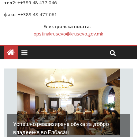
тел2:
++389 48 477 046
факс:
++389 48 477 061
Електронска пошта:
opstinakrusevo@krusevo.gov.mk
Успешно реализирана обука за добро
владеење во Елбасан