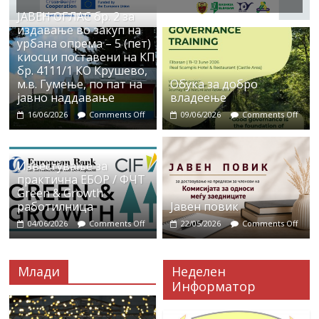
ЈАВЕН ОГЛАС бр. 2 за
издавање во закуп на
урбана опрема – 5 (пет)
киосци поставени на КП
бр. 4111/1 КО Крушево,
м.в. Гумење, по пат на
Обука за добро
јавно наддавање
владеење
16/06/2026
Comments Off
09/06/2026
Comments Off
Известување за
практична ЕБОР / ФЧТ
Green & Growth
работилница
Јавен повик
04/06/2026
Comments Off
22/05/2026
Comments Off
Млади
Неделен
Информатор