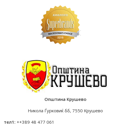
Општина Крушево
Никола Ѓурковиќ бб, 7550 Крушево
тел1:
++389 48 477 061