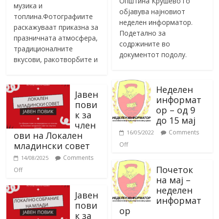
Општина Крушево го
музика и
објавува најновиот
топлина.Фотографиите
неделен информатор.
раскажуваат приказна за
Подетално за
празничната атмосфера,
содржините во
традиционалните
документот подолу.
вкусови, ракотворбите и
Неделен
Јавен
информат
пови
ор – од 9
к за
до 15 мај
член
Comments
16/05/2022
ови на Локален
младински совет
Off
Comments
14/08/2025
Почеток
Off
на мај –
неделен
Јавен
информат
пови
ор
к за