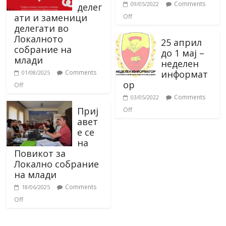
Comments
09/05/2022
делег
ати и заменици
Off
делегати во
Локалното
25 април
собрание на
до 1 мај –
млади
неделен
информат
Comments
01/08/2025
ор
Off
Comments
03/05/2022
Приј
Off
авет
е се
на
Повикот за
Локално собрание
на млади
Comments
18/06/2025
Off