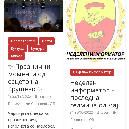
Uncategorized
Вести
Култура
Култура
Млади
✨ Празнични
моменти од
Неделен информатор
срцето на
Неделен
Крушево ✨
информатор –
последна
22/12/2025
Jasmina
седмица од мај
Dimoska
Comments Off
30/05/2022
User
Чаршијата блеска во
празничен дух,
Comments Off
исполнета со насмевки,