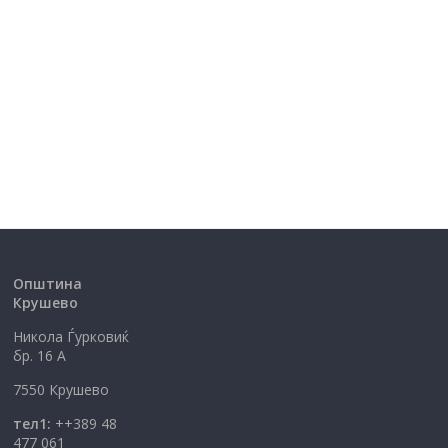
Општина
Крушево
Никола Ѓурковиќ
бр. 16 А
7550 Крушево
тел1:
++389 48
477 061