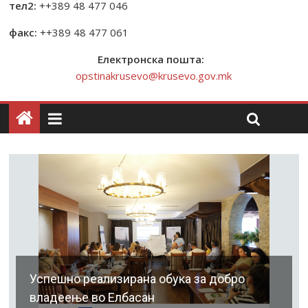
тел2:
++389 48 477 046
факс:
++389 48 477 061
Електронска пошта:
opstinakrusevo@krusevo.gov.mk
Успешно реализирана обука за добро
владеење во Елбасан