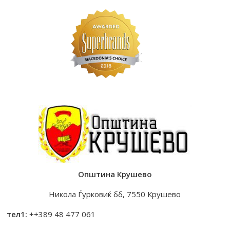
Општина Крушево
Никола Ѓурковиќ бб, 7550 Крушево
тел1:
++389 48 477 061