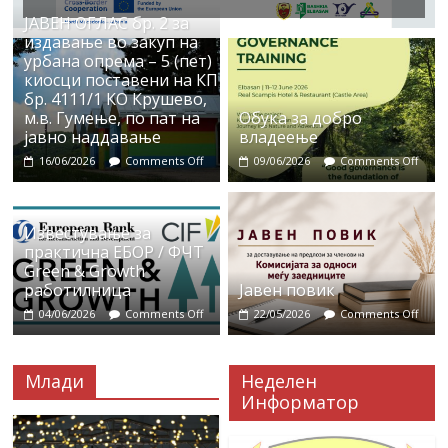
ЈАВЕН ОГЛАС бр. 2 за
издавање во закуп на
урбана опрема – 5 (пет)
киосци поставени на КП
бр. 4111/1 КО Крушево,
м.в. Гумење, по пат на
Обука за добро
јавно наддавање
владеење
16/06/2026
Comments Off
09/06/2026
Comments Off
Известување за
практична ЕБОР / ФЧТ
Green & Growth
работилница
Јавен повик
04/06/2026
Comments Off
22/05/2026
Comments Off
Млади
Неделен
Информатор