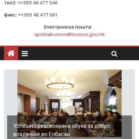
тел2:
++389 48 477 046
факс:
++389 48 477 061
Електронска пошта:
opstinakrusevo@krusevo.gov.mk
Успешно реализирана обука за добро
владеење во Елбасан