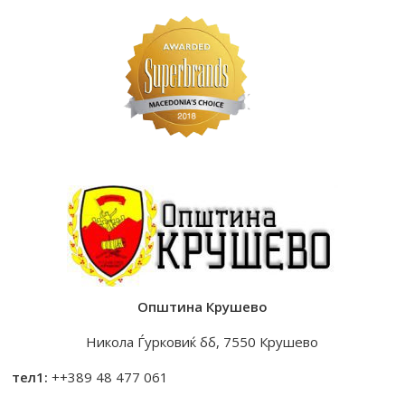
Општина Крушево
Никола Ѓурковиќ бб, 7550 Крушево
тел1:
++389 48 477 061