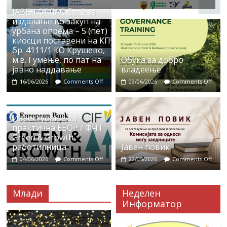
ЈАВЕН ОГЛАС бр. 2 за
издавање во закуп на
урбана опрема – 5 (пет)
киосци поставени на КП
бр. 4111/1 КО Крушево,
м.в. Гумење, по пат на
Обука за добро
јавно наддавање
владеење
16/06/2026
Comments Off
09/06/2026
Comments Off
Известување за
практична ЕБОР / ФЧТ
Green & Growth
работилница
Јавен повик
04/06/2026
Comments Off
22/05/2026
Comments Off
Млади
Неделен
Информатор