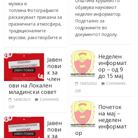
Општина Крушево го
музика и
објавува најновиот
топлина.Фотографиите
неделен информатор.
раскажуваат приказна за
Подетално за
празничната атмосфера,
содржините во
традиционалните
документот подолу.
вкусови, ракотворбите и
Неделен
Јавен
информат
пови
ор – од 9
к за
до 15 мај
член
Comments
16/05/2022
ови на Локален
младински совет
Off
Comments
14/08/2025
Почеток
Off
на мај –
неделен
Јавен
информат
пови
ор
к за