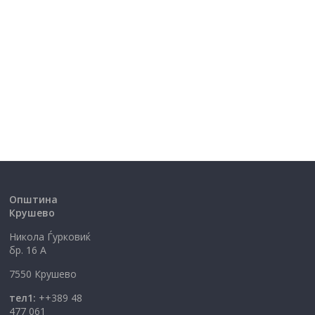
Општина
Крушево
Никола Ѓурковиќ
бр. 16 А
7550 Крушево
тел1:
++389 48
477 061