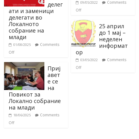
Comments
09/05/2022
делег
ати и заменици
Off
делегати во
Локалното
25 април
собрание на
до 1 мај –
млади
неделен
информат
Comments
01/08/2025
ор
Off
Comments
03/05/2022
Приј
Off
авет
е се
на
Повикот за
Локално собрание
на млади
Comments
18/06/2025
Off