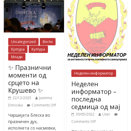
Uncategorized
Вести
Култура
Култура
Млади
✨ Празнични
моменти од
Неделен информатор
срцето на
Неделен
Крушево ✨
информатор –
последна
22/12/2025
Jasmina
седмица од мај
Dimoska
Comments Off
30/05/2022
User
Чаршијата блеска во
празничен дух,
Comments Off
исполнета со насмевки,