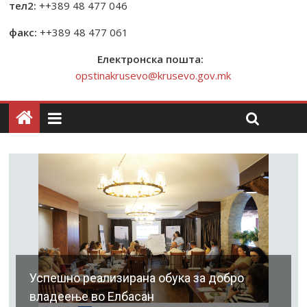
тел2:
++389 48 477 046
факс:
++389 48 477 061
Електронска пошта:
opstinakrusevo@krusevo.gov.mk
Успешно реализирана обука за добро
владеење во Елбасан