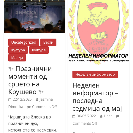
Uncategorized
Вести
Култура
Култура
Млади
✨ Празнични
моменти од
Неделен информатор
срцето на
Неделен
Крушево ✨
информатор –
последна
22/12/2025
Jasmina
седмица од мај
Dimoska
Comments Off
30/05/2022
User
Чаршијата блеска во
празничен дух,
Comments Off
исполнета со насмевки,