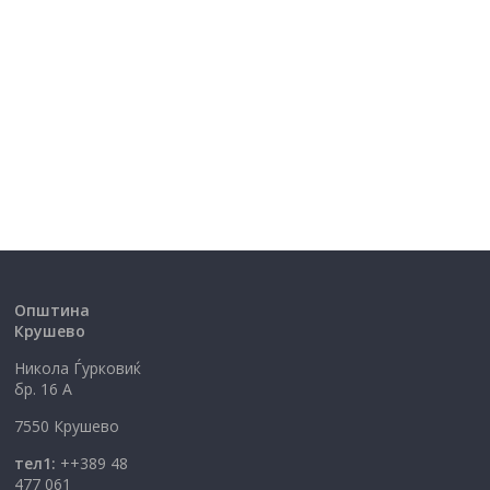
Општина
Крушево
Никола Ѓурковиќ
бр. 16 А
7550 Крушево
тел1:
++389 48
477 061