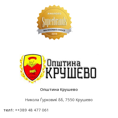
Општина Крушево
Никола Ѓурковиќ бб, 7550 Крушево
тел1:
++389 48 477 061