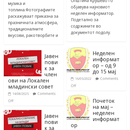
Општина Крушево го
музика и
објавува најновиот
топлина.Фотографиите
неделен информатор.
раскажуваат приказна за
Подетално за
празничната атмосфера,
содржините во
традиционалните
документот подолу.
вкусови, ракотворбите и
Неделен
Јавен
информат
пови
ор – од 9
к за
до 15 мај
член
Comments
16/05/2022
ови на Локален
младински совет
Off
Comments
14/08/2025
Почеток
Off
на мај –
неделен
Јавен
информат
пови
ор
к за