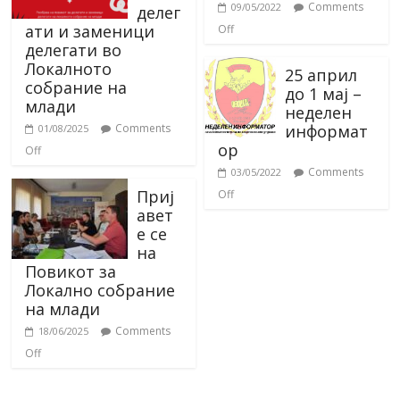
Comments
09/05/2022
делег
ати и заменици
Off
делегати во
Локалното
25 април
собрание на
до 1 мај –
млади
неделен
информат
Comments
01/08/2025
ор
Off
Comments
03/05/2022
Приј
Off
авет
е се
на
Повикот за
Локално собрание
на млади
Comments
18/06/2025
Off