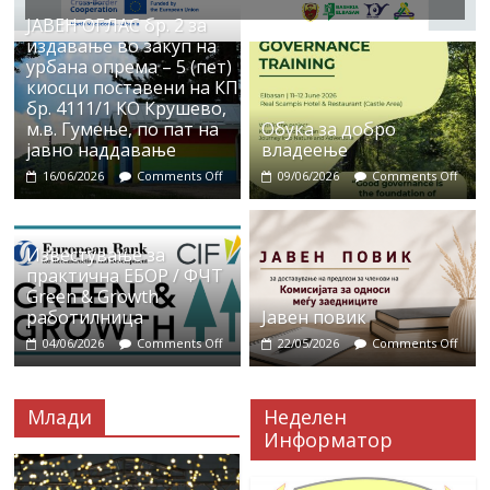
ЈАВЕН ОГЛАС бр. 2 за
издавање во закуп на
урбана опрема – 5 (пет)
киосци поставени на КП
бр. 4111/1 КО Крушево,
м.в. Гумење, по пат на
Обука за добро
јавно наддавање
владеење
16/06/2026
Comments Off
09/06/2026
Comments Off
Известување за
практична ЕБОР / ФЧТ
Green & Growth
работилница
Јавен повик
04/06/2026
Comments Off
22/05/2026
Comments Off
Млади
Неделен
Информатор