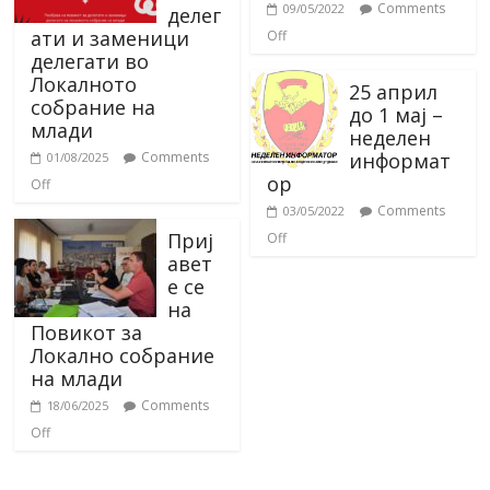
Comments
09/05/2022
делег
ати и заменици
Off
делегати во
Локалното
25 април
собрание на
до 1 мај –
млади
неделен
информат
Comments
01/08/2025
ор
Off
Comments
03/05/2022
Приј
Off
авет
е се
на
Повикот за
Локално собрание
на млади
Comments
18/06/2025
Off