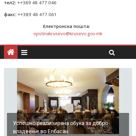
тел2:
++389 48 477 046
факс:
++389 48 477 061
Електронска пошта:
opstinakrusevo@krusevo.gov.mk
Успешно реализирана обука за добро
владеење во Елбасан