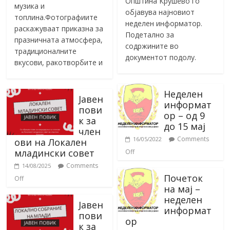
Општина Крушево го
музика и
објавува најновиот
топлина.Фотографиите
неделен информатор.
раскажуваат приказна за
Подетално за
празничната атмосфера,
содржините во
традиционалните
документот подолу.
вкусови, ракотворбите и
Неделен
Јавен
информат
пови
ор – од 9
к за
до 15 мај
член
Comments
16/05/2022
ови на Локален
младински совет
Off
Comments
14/08/2025
Почеток
Off
на мај –
неделен
Јавен
информат
пови
ор
к за