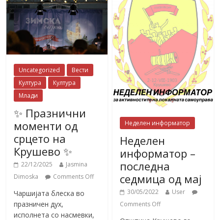
Uncategorized
Вести
Култура
Култура
Млади
✨ Празнични
моменти од
Неделен информатор
срцето на
Неделен
Крушево ✨
информатор –
последна
22/12/2025
Jasmina
седмица од мај
Dimoska
Comments Off
30/05/2022
User
Чаршијата блеска во
празничен дух,
Comments Off
исполнета со насмевки,