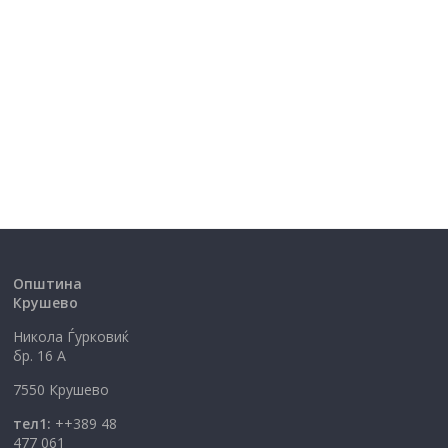
Општина
Крушево
Никола Ѓурковиќ
бр. 16 А
7550 Крушево
тел1:
++389 48
477 061