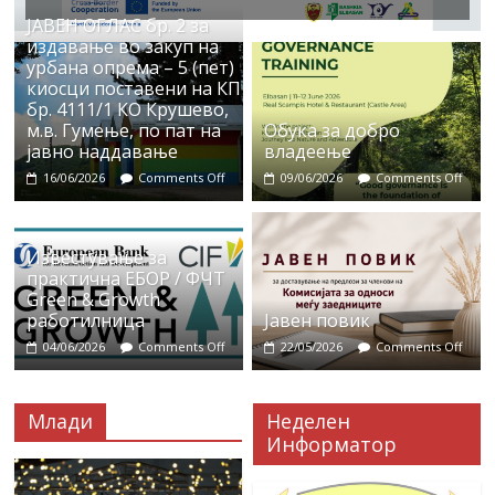
ЈАВЕН ОГЛАС бр. 2 за
издавање во закуп на
урбана опрема – 5 (пет)
киосци поставени на КП
бр. 4111/1 КО Крушево,
м.в. Гумење, по пат на
Обука за добро
јавно наддавање
владеење
16/06/2026
Comments Off
09/06/2026
Comments Off
Известување за
практична ЕБОР / ФЧТ
Green & Growth
работилница
Јавен повик
04/06/2026
Comments Off
22/05/2026
Comments Off
Млади
Неделен
Информатор