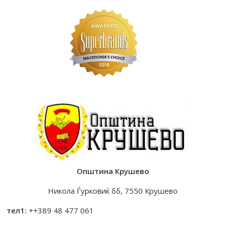
Општина Крушево
Никола Ѓурковиќ бб, 7550 Крушево
тел1:
++389 48 477 061