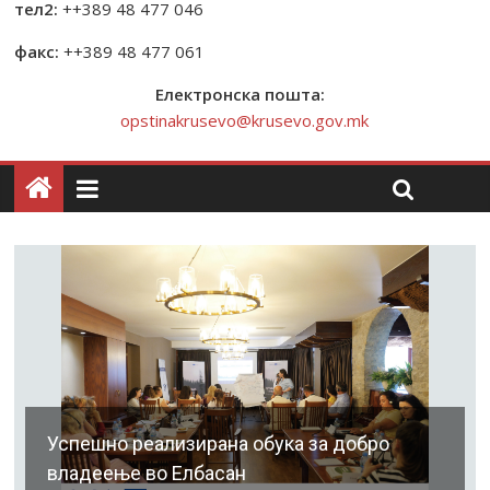
тел2:
++389 48 477 046
факс:
++389 48 477 061
Електронска пошта:
opstinakrusevo@krusevo.gov.mk
Успешно реализирана обука за добро
владеење во Елбасан