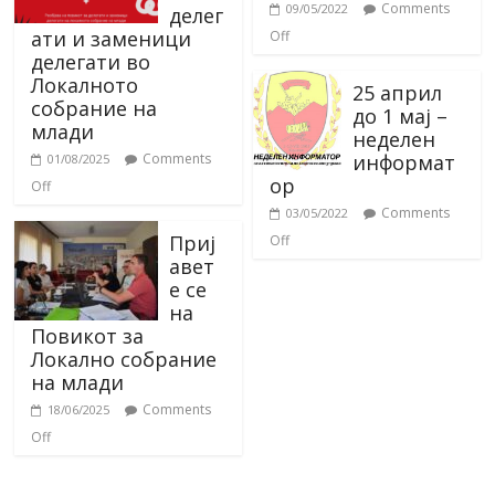
Comments
09/05/2022
делег
ати и заменици
Off
делегати во
Локалното
25 април
собрание на
до 1 мај –
млади
неделен
информат
Comments
01/08/2025
ор
Off
Comments
03/05/2022
Приј
Off
авет
е се
на
Повикот за
Локално собрание
на млади
Comments
18/06/2025
Off