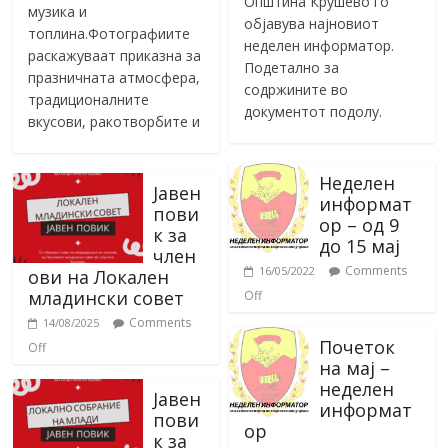
Општина Крушево го
музика и
објавува најновиот
топлина.Фотографиите
неделен информатор.
раскажуваат приказна за
Подетално за
празничната атмосфера,
содржините во
традиционалните
документот подолу.
вкусови, ракотворбите и
Неделен
Јавен
информат
пови
ор – од 9
к за
до 15 мај
член
Comments
16/05/2022
ови на Локален
младински совет
Off
Comments
14/08/2025
Почеток
Off
на мај –
неделен
Јавен
информат
пови
ор
к за