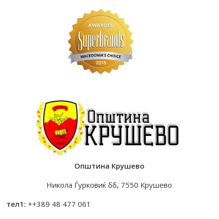
Општина Крушево
Никола Ѓурковиќ бб, 7550 Крушево
тел1:
++389 48 477 061