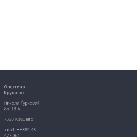
Општина
Крушево
Никола Ѓурковиќ
бр. 16 А
7550 Крушево
тел1:
++389 48
477 061