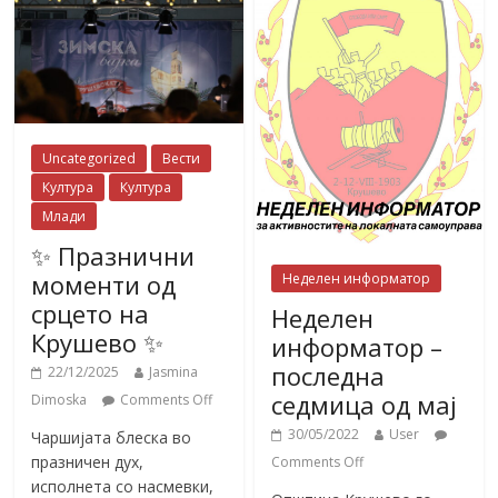
Uncategorized
Вести
Култура
Култура
Млади
✨ Празнични
моменти од
Неделен информатор
срцето на
Неделен
Крушево ✨
информатор –
последна
22/12/2025
Jasmina
седмица од мај
Dimoska
Comments Off
30/05/2022
User
Чаршијата блеска во
празничен дух,
Comments Off
исполнета со насмевки,