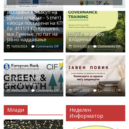
ЈАВЕН ОГЛАС бр. 2 за
издавање во закуп на
урбана опрема – 5 (пет)
киосци поставени на КП
бр. 4111/1 КО Крушево,
м.в. Гумење, по пат на
Обука за добро
јавно наддавање
владеење
16/06/2026
Comments Off
09/06/2026
Comments Off
Известување за
практична ЕБОР / ФЧТ
Green & Growth
работилница
Јавен повик
04/06/2026
Comments Off
22/05/2026
Comments Off
Млади
Неделен
Информатор