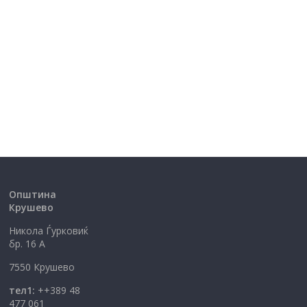
Општина
Крушево
Никола Ѓурковиќ
бр. 16 А
7550 Крушево
тел1:
++389 48
477 061