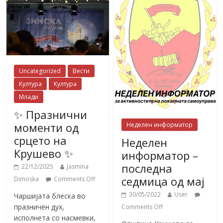
Uncategorized
Вести
Култура
Култура
Млади
✨ Празнични
моменти од
Неделен информатор
срцето на
Неделен
Крушево ✨
информатор –
последна
22/12/2025
Jasmina
седмица од мај
Dimoska
Comments Off
30/05/2022
User
Чаршијата блеска во
празничен дух,
Comments Off
исполнета со насмевки,