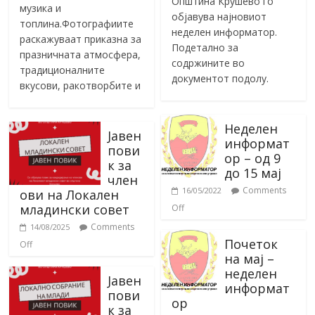
Општина Крушево го
музика и
објавува најновиот
топлина.Фотографиите
неделен информатор.
раскажуваат приказна за
Подетално за
празничната атмосфера,
содржините во
традиционалните
документот подолу.
вкусови, ракотворбите и
Неделен
Јавен
информат
пови
ор – од 9
к за
до 15 мај
член
Comments
16/05/2022
ови на Локален
младински совет
Off
Comments
14/08/2025
Почеток
Off
на мај –
неделен
Јавен
информат
пови
ор
к за