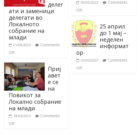
Comments
09/05/2022
делег
ати и заменици
Off
делегати во
Локалното
25 април
собрание на
до 1 мај –
млади
неделен
информат
Comments
01/08/2025
ор
Off
Comments
03/05/2022
Приј
Off
авет
е се
на
Повикот за
Локално собрание
на млади
Comments
18/06/2025
Off