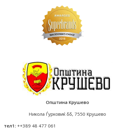
Општина Крушево
Никола Ѓурковиќ бб, 7550 Крушево
тел1:
++389 48 477 061