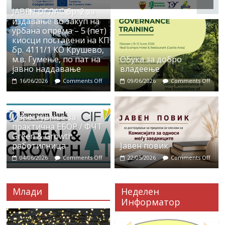
ЈАВЕН ОГЛАС бр. 2 за
издавање во закуп на
урбана опрема – 5 (пет)
киосци поставени на КП
бр. 4111/1 КО Крушево,
м.в. Гумење, по пат на
Обука за добро
јавно наддавање
владеење
16/06/2026
Comments Off
09/06/2026
Comments Off
Известување за
практична ЕБОР / ФЧТ
Green & Growth
работилница
Јавен повик
04/06/2026
Comments Off
22/05/2026
Comments Off
Млади
Неделен
Информатор