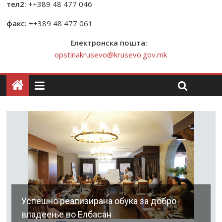
тел2:
++389 48 477 046
факс:
++389 48 477 061
Електронска пошта:
opstinakrusevo@krusevo.gov.mk
Успешно реализирана обука за добро
владеење во Елбасан