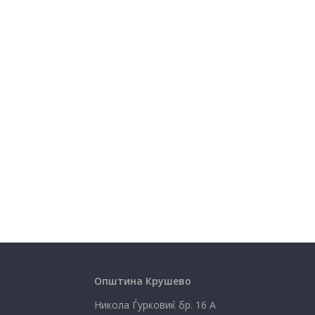
Општина Крушево
Никола Ѓурковиќ бр. 16 А