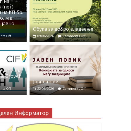
п на
 (пет)
 на КП бр.
, м.в.
 јавно
Обука за добро владеење
ts Off
09/06/2026
Comments Off
практична
 & Growth
Јавен повик
ts Off
22/05/2026
Comments Off
делен Информатор