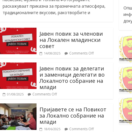
раскажуваат приказна за празничната атмосфера,
Опш
традиционалните вкусови, ракотворбите и
инф
док
Јавен повик за членови
на Локален младински
совет
Comments Off
14/08/2025
Јавен повик за делегати
и заменици делегати во
Локалното собрание на
млади
Comments Off
01/08/2025
Пријавете се на Повикот
за Локално собрание на
млади
Comments Off
18/06/2025