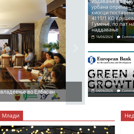
издавање во заку
урбана опрема – 5
киосци поставени
4111/1 КО Крушево
Гумење, по пат на
наддавање
16/06/2026
Commen
Известување за 
ЕБОР / ФЧТ Green
работилница
04/06/2026
Commen
 владеење во Елбасан
Млади
Не