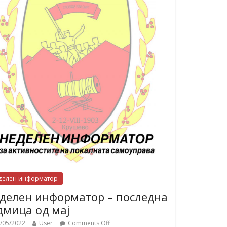
делен информатор
делен информатор – последна
дмица од мај
/05/2022
User
Comments Off