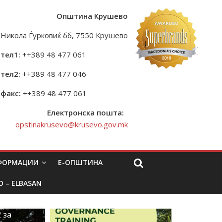
Општина Крушево
Никола Ѓурковиќ бб, 7550 Крушево
тел1:
++389 48 477 061
тел2:
++389 48 477 046
факс:
++389 48 477 061
Електронска пошта:
opstinakrusevo@krusevo.gov.mk
НФОРМАЦИИ
Е-ОПШТИНА
O – ELBASAN
 за