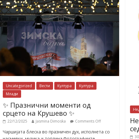
Uncategorized
Вести
Култура
Култура
Млади
✨ Празнични моменти од
Не
срцето на Крушево ✨
Не
22/12/2025
Jasmina Dimoska
Comments Off
се
Чаршијата блеска во празничен дух, исполнета со
30
насмевки, музика и топлина.Фотографиите