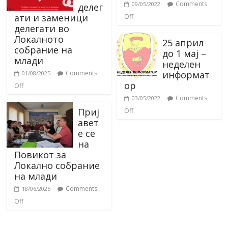
Comments
09/05/2022
делег
ати и заменици
Off
делегати во
Локалното
25 април
собрание на
до 1 мај –
млади
неделен
информат
Comments
01/08/2025
ор
Off
Comments
03/05/2022
Приј
Off
авет
е се
на
Повикот за
Локално собрание
на млади
Comments
18/06/2025
Off