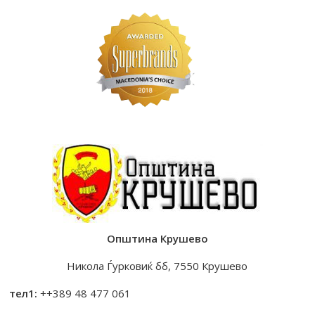
Општина Крушево
Никола Ѓурковиќ бб, 7550 Крушево
тел1:
++389 48 477 061