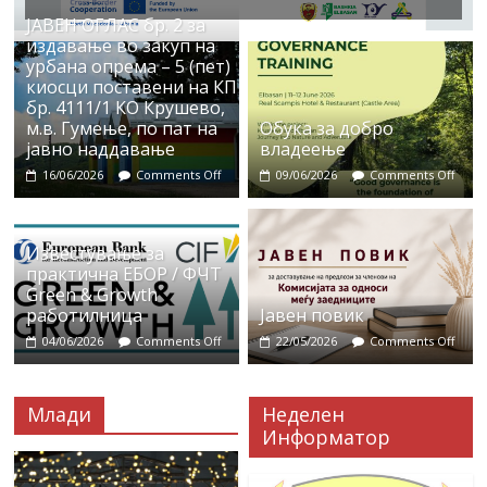
ЈАВЕН ОГЛАС бр. 2 за
издавање во закуп на
урбана опрема – 5 (пет)
киосци поставени на КП
бр. 4111/1 КО Крушево,
м.в. Гумење, по пат на
Обука за добро
јавно наддавање
владеење
16/06/2026
Comments Off
09/06/2026
Comments Off
Известување за
практична ЕБОР / ФЧТ
Green & Growth
работилница
Јавен повик
04/06/2026
Comments Off
22/05/2026
Comments Off
Млади
Неделен
Информатор