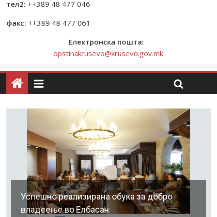
тел2:
++389 48 477 046
факс:
++389 48 477 061
Електронска пошта:
opstinakrusevo@krusevo.gov.mk
Успешно реализирана обука за добро
владеење во Елбасан