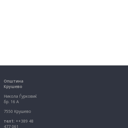
Општина
Крушево
Никола Ѓурковиќ
бр. 16 А
7550 Крушево
тел1:
++389 48
477 061