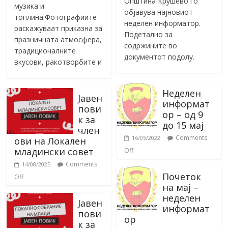
Општина Крушево го
музика и
објавува најновиот
топлина.Фотографиите
неделен информатор.
раскажуваат приказна за
Подетално за
празничната атмосфера,
содржините во
традиционалните
документот подолу.
вкусови, ракотворбите и
Неделен
Јавен
информат
пови
ор – од 9
к за
до 15 мај
член
Comments
16/05/2022
ови на Локален
младински совет
Off
Comments
14/08/2025
Почеток
Off
на мај –
неделен
Јавен
информат
пови
ор
к за