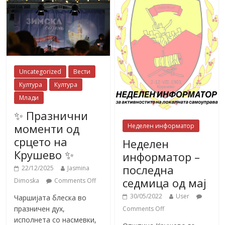
Uncategorized
Вести
Култура
Култура
Млади
✨ Празнични
моменти од
Неделен информатор
срцето на
Неделен
Крушево ✨
информатор –
последна
22/12/2025
Jasmina
седмица од мај
Dimoska
Comments Off
30/05/2022
User
Чаршијата блеска во
празничен дух,
Comments Off
исполнета со насмевки,