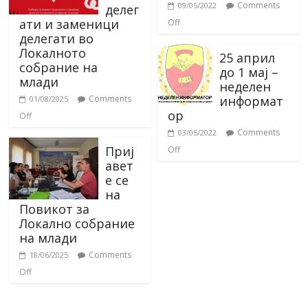
Comments
09/05/2022
делег
ати и заменици
Off
делегати во
Локалното
25 април
собрание на
до 1 мај –
млади
неделен
информат
Comments
01/08/2025
ор
Off
Comments
03/05/2022
Приј
Off
авет
е се
на
Повикот за
Локално собрание
на млади
Comments
18/06/2025
Off