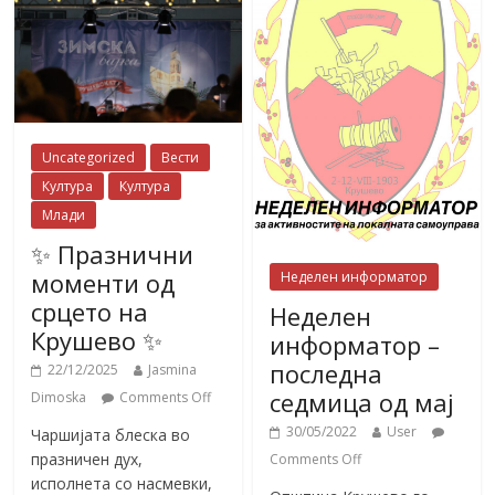
Uncategorized
Вести
Култура
Култура
Млади
✨ Празнични
моменти од
Неделен информатор
срцето на
Неделен
Крушево ✨
информатор –
последна
22/12/2025
Jasmina
седмица од мај
Dimoska
Comments Off
30/05/2022
User
Чаршијата блеска во
празничен дух,
Comments Off
исполнета со насмевки,