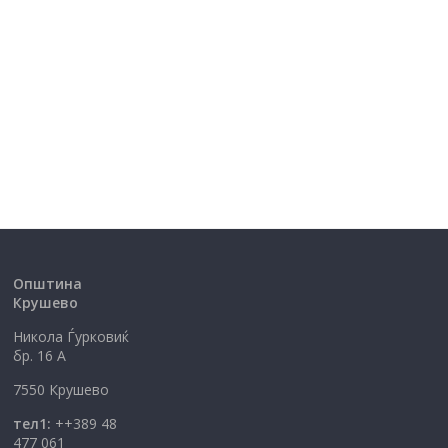
Општина
Крушево
Никола Ѓурковиќ
бр. 16 А
7550 Крушево
тел1:
++389 48
477 061