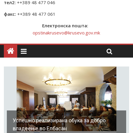
тел2:
++389 48 477 046
факс:
++389 48 477 061
Електронска пошта:
opstinakrusevo@krusevo.gov.mk
Успешно реализирана обука за добро
владеење во Елбасан