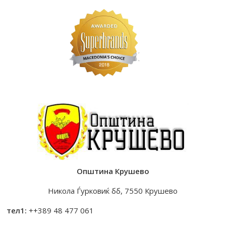
Општина Крушево
Никола Ѓурковиќ бб, 7550 Крушево
тел1:
++389 48 477 061