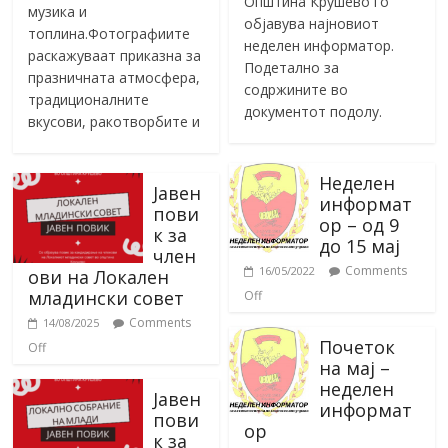
Општина Крушево го
музика и
објавува најновиот
топлина.Фотографиите
неделен информатор.
раскажуваат приказна за
Подетално за
празничната атмосфера,
содржините во
традиционалните
документот подолу.
вкусови, ракотворбите и
Неделен
Јавен
информат
пови
ор – од 9
к за
до 15 мај
член
Comments
16/05/2022
ови на Локален
младински совет
Off
Comments
14/08/2025
Почеток
Off
на мај –
неделен
Јавен
информат
пови
ор
к за