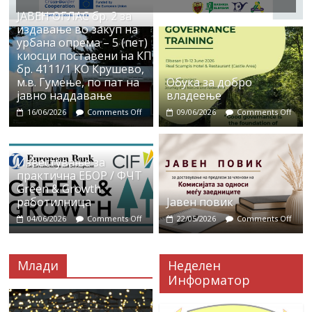
ЈАВЕН ОГЛАС бр. 2 за
издавање во закуп на
урбана опрема – 5 (пет)
киосци поставени на КП
бр. 4111/1 КО Крушево,
м.в. Гумење, по пат на
Обука за добро
јавно наддавање
владеење
16/06/2026
Comments Off
09/06/2026
Comments Off
Известување за
практична ЕБОР / ФЧТ
Green & Growth
работилница
Јавен повик
04/06/2026
Comments Off
22/05/2026
Comments Off
Млади
Неделен
Информатор