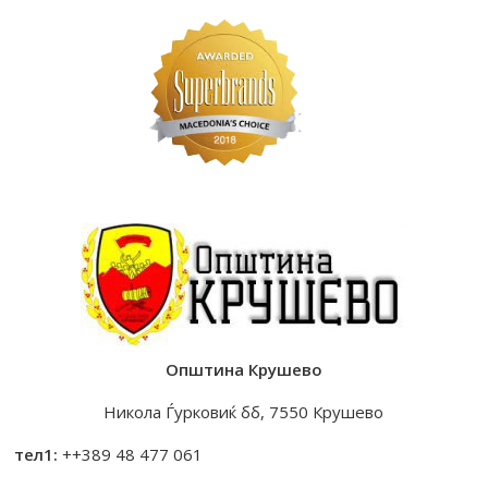
Општина Крушево
Никола Ѓурковиќ бб, 7550 Крушево
тел1:
++389 48 477 061