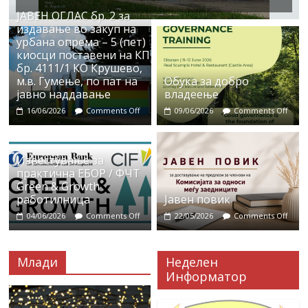
ЈАВЕН ОГЛАС бр. 2 за
издавање во закуп на
урбана опрема – 5 (пет)
киосци поставени на КП
бр. 4111/1 КО Крушево,
м.в. Гумење, по пат на
Обука за добро
јавно наддавање
владеење
16/06/2026
Comments Off
09/06/2026
Comments Off
Известување за
практична ЕБОР / ФЧТ
Green & Growth
работилница
Јавен повик
04/06/2026
Comments Off
22/05/2026
Comments Off
Млади
Неделен
Информатор