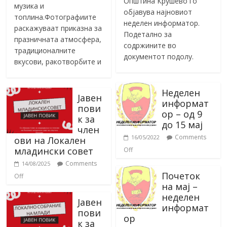
Општина Крушево го
музика и
објавува најновиот
топлина.Фотографиите
неделен информатор.
раскажуваат приказна за
Подетално за
празничната атмосфера,
содржините во
традиционалните
документот подолу.
вкусови, ракотворбите и
Неделен
Јавен
информат
пови
ор – од 9
к за
до 15 мај
член
Comments
16/05/2022
ови на Локален
младински совет
Off
Comments
14/08/2025
Почеток
Off
на мај –
неделен
Јавен
информат
пови
ор
к за