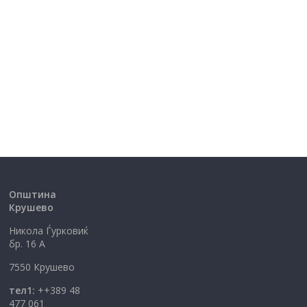
Општина
Крушево
Никола Ѓурковиќ
бр. 16 А
7550 Крушево
тел1:
++389 48
477 061