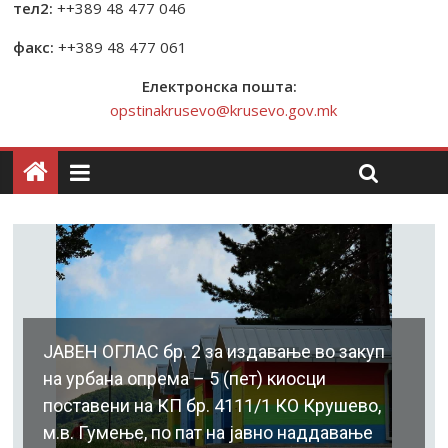
тел2:
++389 48 477 046
факс:
++389 48 477 061
Електронска пошта:
opstinakrusevo@krusevo.gov.mk
ЈАВЕН ОГЛАС бр. 2 за издавање во закуп
на урбана опрема – 5 (пет) киосци
поставени на КП бр. 4111/1 КО Крушево,
м.в. Гумење, по пат на јавно наддавање