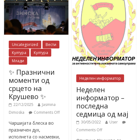
Uncategorized
Вести
Култура
Култура
Млади
✨ Празнични
моменти од
Неделен информатор
срцето на
Неделен
Крушево ✨
информатор –
последна
22/12/2025
Jasmina
седмица од мај
Dimoska
Comments Off
30/05/2022
User
Чаршијата блеска во
празничен дух,
Comments Off
исполнета со насмевки,