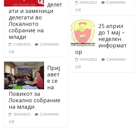
Comments
09/05/2022
делег
ати и заменици
Off
делегати во
Локалното
25 април
собрание на
до 1 мај –
млади
неделен
информат
Comments
01/08/2025
ор
Off
Comments
03/05/2022
Приј
Off
авет
е се
на
Повикот за
Локално собрание
на млади
Comments
18/06/2025
Off