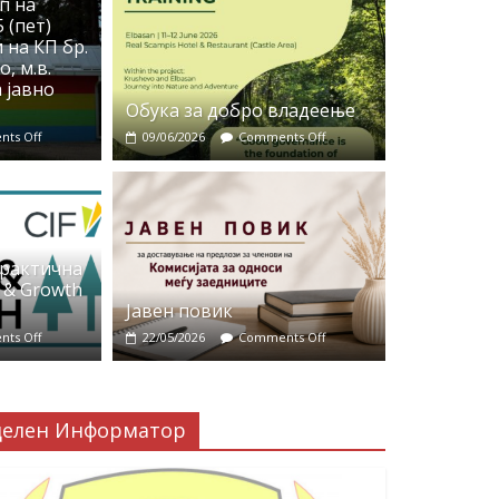
п на
 (пет)
 на КП бр.
, м.в.
 јавно
Обука за добро владеење
ts Off
09/06/2026
Comments Off
практична
 & Growth
Јавен повик
ts Off
22/05/2026
Comments Off
делен Информатор