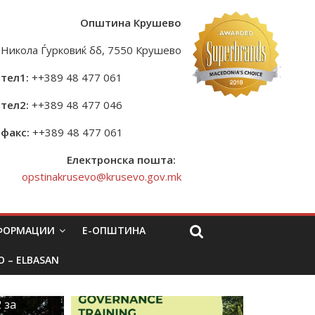
Општина Крушево
Никола Ѓурковиќ бб, 7550 Крушево
тел1:
++389 48 477 061
тел2:
++389 48 477 046
факс:
++389 48 477 061
Електронска пошта:
opstinakrusevo@krusevo.gov.mk
НФОРМАЦИИ
Е-ОПШТИНА
O – ELBASAN
 за