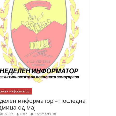
делен информатор
делен информатор – последна
дмица од мај
/05/2022
User
Comments Off