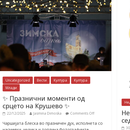
Uncategorized
Вести
Култура
Култура
Млади
✨ Празнични моменти од
Не
срцето на Крушево ✨
Не
22/12/2025
Jasmina Dimoska
Comments Off
се
Чаршијата блеска во празничен дух, исполнета со
30
насмевки, музика и топлина.Фотографиите