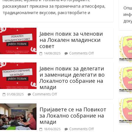
раскажуваат приказна за празничната атмосфера,
Опш
традиционалните вкусови, ракотворбите и
инф
док
Јавен повик за членови
на Локален младински
совет
Comments Off
14/08/2025
Јавен повик за делегати
и заменици делегати во
Локалното собрание на
млади
Comments Off
01/08/2025
Пријавете се на Повикот
за Локално собрание на
млади
Comments Off
18/06/2025