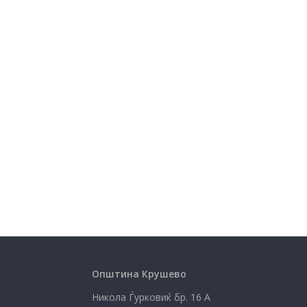
Општина Крушево
Никола Ѓурковиќ бр. 16 А