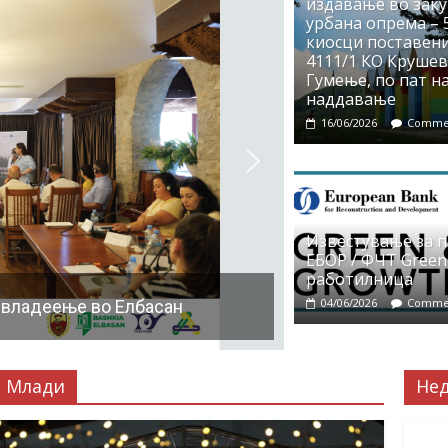
издавање во заку
урбана опрема – 5
киосци поставени
4111/1 КО Крушево
Гумење, по пат на
наддавање
16/06/2026
Commen
Известување за 
ЕБОР / ФЧТ Green
работилница
04/06/2026
Commen
 владеење во Елбасан
Млади
Не