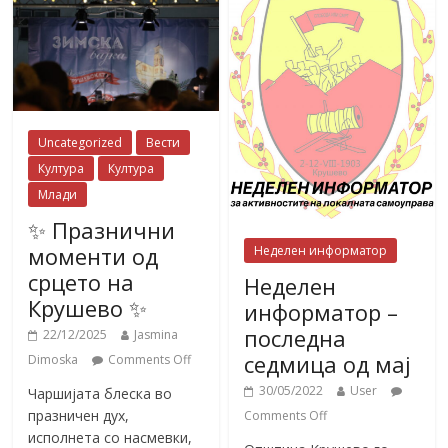
Uncategorized
Вести
Култура
Култура
Млади
✨ Празнични
моменти од
Неделен информатор
срцето на
Неделен
Крушево ✨
информатор –
последна
22/12/2025
Jasmina
седмица од мај
Dimoska
Comments Off
30/05/2022
User
Чаршијата блеска во
празничен дух,
Comments Off
исполнета со насмевки,