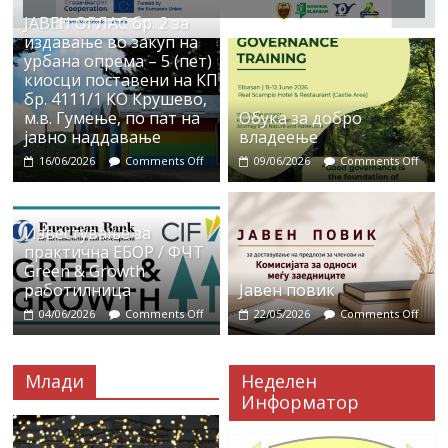
ЈАВЕН ОГЛАС бр. 2 за
издавање во закуп на
урбана опрема – 5 (пет)
киосци поставени на КП
бр. 4111/1 КО Крушево,
м.в. Гумење, по пат на
Обука за добро
јавно наддавање
владеење
16/06/2026
Comments Off
09/06/2026
Comments Off
Известување за
практична ЕБОР / ФЧТ
Green & Growth
работилница
Јавен повик
04/06/2026
Comments Off
22/05/2026
Comments Off
Млади
Неделен
Информатор