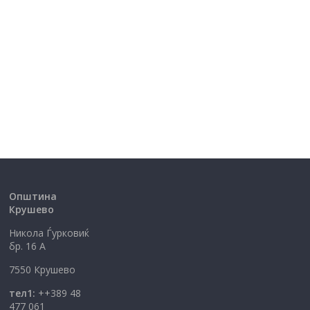
Општина
Крушево
Никола Ѓурковиќ
бр. 16 А
7550 Крушево
тел1:
++389 48
477 061