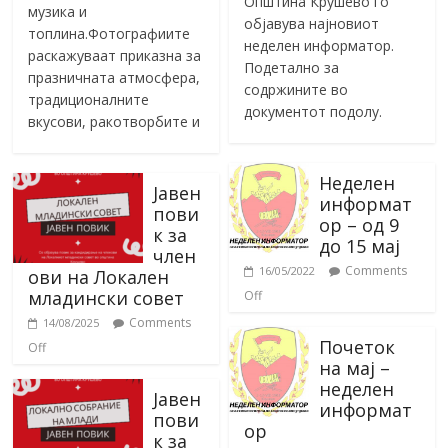
Општина Крушево го
музика и
објавува најновиот
топлина.Фотографиите
неделен информатор.
раскажуваат приказна за
Подетално за
празничната атмосфера,
содржините во
традиционалните
документот подолу.
вкусови, ракотворбите и
Неделен
Јавен
информат
пови
ор – од 9
к за
до 15 мај
член
Comments
16/05/2022
ови на Локален
младински совет
Off
Comments
14/08/2025
Почеток
Off
на мај –
неделен
Јавен
информат
пови
ор
к за