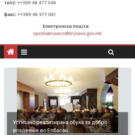
тел2:
++389 48 477 046
факс:
++389 48 477 061
Електронска пошта:
opstinakrusevo@krusevo.gov.mk
Успешно реализирана обука за добро
владеење во Елбасан