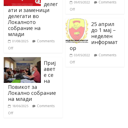
Comments
09/05/2022
делег
ати и заменици
Off
делегати во
Локалното
25 април
собрание на
до 1 мај –
млади
неделен
информат
Comments
01/08/2025
ор
Off
Comments
03/05/2022
Приј
Off
авет
е се
на
Повикот за
Локално собрание
на млади
Comments
18/06/2025
Off