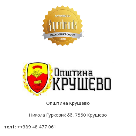
Општина Крушево
Никола Ѓурковиќ бб, 7550 Крушево
тел1:
++389 48 477 061