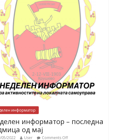
делен информатор
делен информатор – последна
дмица од мај
/05/2022
User
Comments Off