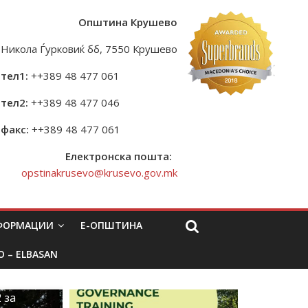
Општина Крушево
Никола Ѓурковиќ бб, 7550 Крушево
тел1:
++389 48 477 061
тел2:
++389 48 477 046
факс:
++389 48 477 061
Електронска пошта:
opstinakrusevo@krusevo.gov.mk
НФОРМАЦИИ
Е-ОПШТИНА
O – ELBASAN
 за