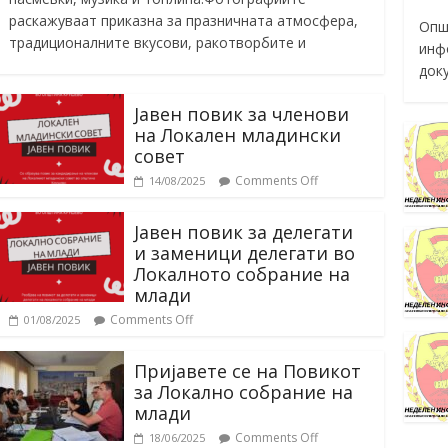
раскажуваат приказна за празничната атмосфера,
Опш
традиционалните вкусови, ракотворбите и
инф
док
Јавен повик за членови
на Локален младински
совет
Comments Off
14/08/2025
Јавен повик за делегати
и заменици делегати во
Локалното собрание на
млади
Comments Off
01/08/2025
Пријавете се на Повикот
за Локално собрание на
млади
Comments Off
18/06/2025