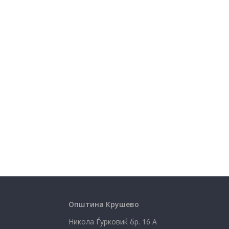
Општина Крушево
Никола Ѓурковиќ бр. 16 А