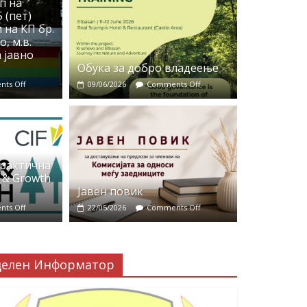
п на
 (пет)
 на КП бр.
, м.в.
 јавно
Обука за добро владеење
ts Off
09/06/2026
Comments Off
практична
 & Growth
Јавен повик
ts Off
22/05/2026
Comments Off
делен Информатор