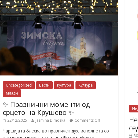
Uncategorized
Вести
Култура
Култура
Млади
✨ Празнични моменти од
Не
срцето на Крушево ✨
Не
22/12/2025
Jasmina Dimoska
Comments Off
се
Чаршијата блеска во празничен дух, исполнета со
30
насмевки, музика и топлина.Фотографиите