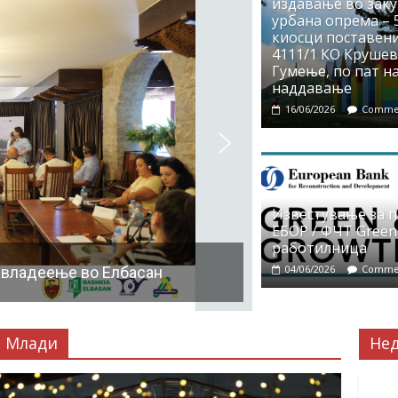
издавање во заку
урбана опрема – 5
киосци поставени
4111/1 КО Крушево
Гумење, по пат на
наддавање
16/06/2026
Commen
Известување за 
ЕБОР / ФЧТ Green
работилница
04/06/2026
Commen
 владеење во Елбасан
Млади
Не