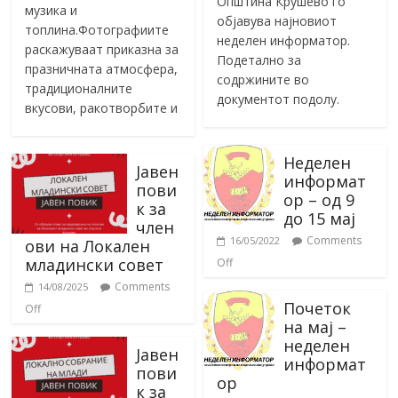
Општина Крушево го
музика и
објавува најновиот
топлина.Фотографиите
неделен информатор.
раскажуваат приказна за
Подетално за
празничната атмосфера,
содржините во
традиционалните
документот подолу.
вкусови, ракотворбите и
Неделен
Јавен
информат
пови
ор – од 9
к за
до 15 мај
член
Comments
16/05/2022
ови на Локален
младински совет
Off
Comments
14/08/2025
Почеток
Off
на мај –
неделен
Јавен
информат
пови
ор
к за