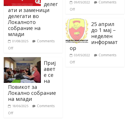
Comments
09/05/2022
делег
ати и заменици
Off
делегати во
Локалното
25 април
собрание на
до 1 мај –
млади
неделен
информат
Comments
01/08/2025
ор
Off
Comments
03/05/2022
Приј
Off
авет
е се
на
Повикот за
Локално собрание
на млади
Comments
18/06/2025
Off