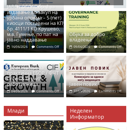
ЈАВЕН ОГЛАС бр. 2 за
издавање во закуп на
урбана опрема – 5 (пет)
киосци поставени на КП
бр. 4111/1 КО Крушево,
м.в. Гумење, по пат на
Обука за добро
јавно наддавање
владеење
16/06/2026
Comments Off
09/06/2026
Comments Off
Известување за
практична ЕБОР / ФЧТ
Green & Growth
работилница
Јавен повик
04/06/2026
Comments Off
22/05/2026
Comments Off
Млади
Неделен
Информатор