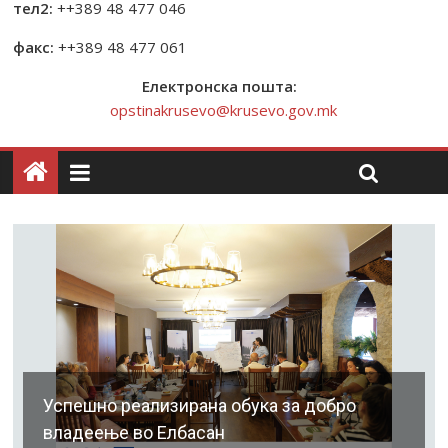
тел2:
++389 48 477 046
факс:
++389 48 477 061
Електронска пошта:
opstinakrusevo@krusevo.gov.mk
Успешно реализирана обука за добро
владеење во Елбасан