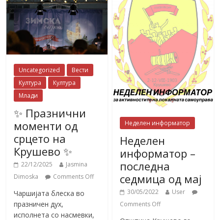
Uncategorized
Вести
Култура
Култура
Млади
✨ Празнични
моменти од
Неделен информатор
срцето на
Неделен
Крушево ✨
информатор –
последна
22/12/2025
Jasmina
седмица од мај
Dimoska
Comments Off
30/05/2022
User
Чаршијата блеска во
празничен дух,
Comments Off
исполнета со насмевки,