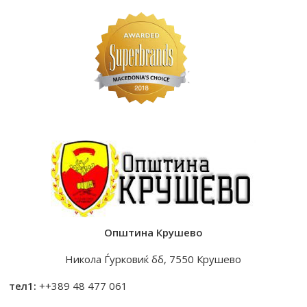
Општина Крушево
Никола Ѓурковиќ бб, 7550 Крушево
тел1:
++389 48 477 061