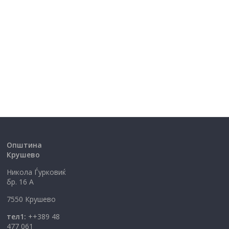
Општина
Крушево
Никола Ѓурковиќ
бр. 16 А
7550 Крушево
тел1:
++389 48
477 061