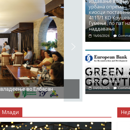
издавање во заку
урбана опрема – 5
киосци поставени
4111/1 КО Крушево
Гумење, по пат на
наддавање
16/06/2026
Commen
Известување за 
ЕБОР / ФЧТ Green
работилница
04/06/2026
Commen
 владеење во Елбасан
Млади
Не