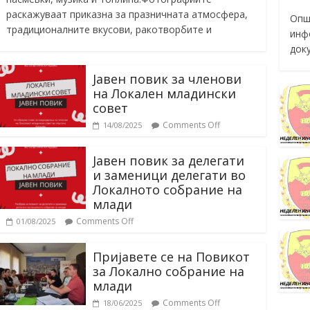
раскажуваат приказна за празничната атмосфера,
Опш
традиционалните вкусови, ракотворбите и
инф
док
Јавен повик за членови
на Локален младински
совет
Comments Off
14/08/2025
Јавен повик за делегати
и заменици делегати во
Локалното собрание на
млади
Comments Off
01/08/2025
Пријавете се на Повикот
за Локално собрание на
млади
Comments Off
18/06/2025