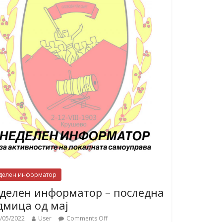
делен информатор
делен информатор – последна
дмица од мај
/05/2022
User
Comments Off