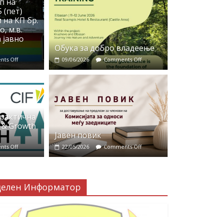
п на
 (пет)
 на КП бр.
, м.в.
 јавно
Обука за добро владеење
ts Off
09/06/2026
Comments Off
практична
 & Growth
Јавен повик
ts Off
22/05/2026
Comments Off
делен Информатор