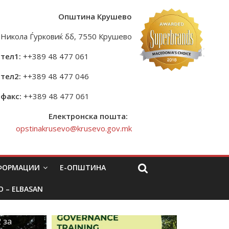
Општина Крушево
Никола Ѓурковиќ бб, 7550 Крушево
тел1:
++389 48 477 061
тел2:
++389 48 477 046
факс:
++389 48 477 061
Електронска пошта:
opstinakrusevo@krusevo.gov.mk
НФОРМАЦИИ
Е-ОПШТИНА
O – ELBASAN
 за