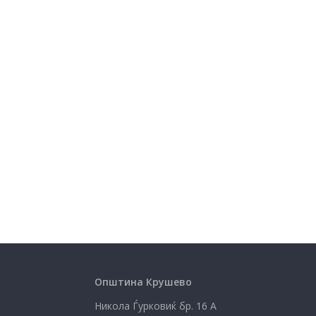
Општина Крушево
Никола Ѓурковиќ бр. 16 А