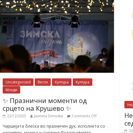
Uncategorized
Вести
Култура
Култура
Млади
✨ Празнични моменти од
Не
срцето на Крушево ✨
Не
22/12/2025
Jasmina Dimoska
Comments Off
се
Чаршијата блеска во празничен дух, исполнета со
30
насмевки, музика и топлина.Фотографиите