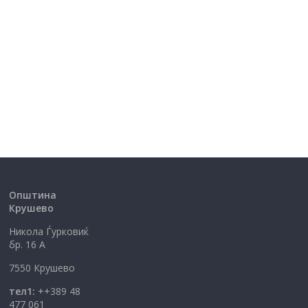
Општина
Крушево
Никола Ѓурковиќ
бр. 16 А
7550 Крушево
тел1:
++389 48
477 061