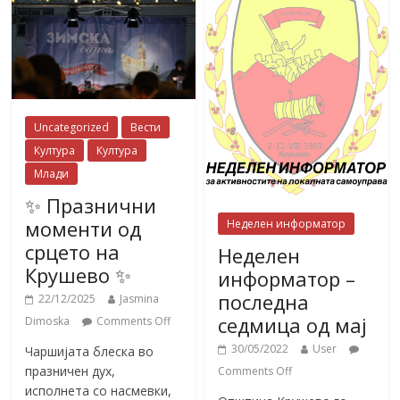
Uncategorized
Вести
Култура
Култура
Млади
✨ Празнични
моменти од
Неделен информатор
срцето на
Неделен
Крушево ✨
информатор –
последна
22/12/2025
Jasmina
седмица од мај
Dimoska
Comments Off
30/05/2022
User
Чаршијата блеска во
празничен дух,
Comments Off
исполнета со насмевки,