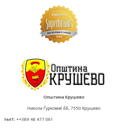
Општина Крушево
Никола Ѓурковиќ бб, 7550 Крушево
тел1:
++389 48 477 061