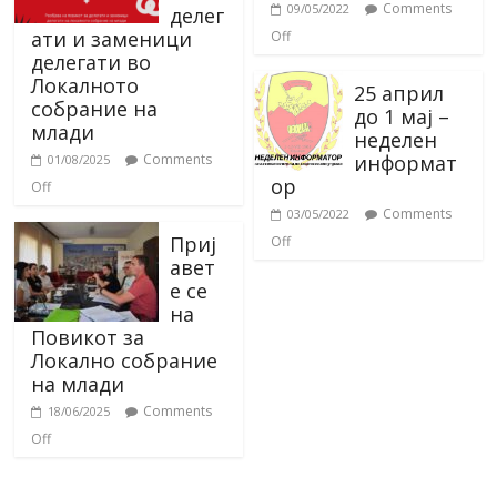
Comments
09/05/2022
делег
ати и заменици
Off
делегати во
Локалното
25 април
собрание на
до 1 мај –
млади
неделен
информат
Comments
01/08/2025
ор
Off
Comments
03/05/2022
Приј
Off
авет
е се
на
Повикот за
Локално собрание
на млади
Comments
18/06/2025
Off