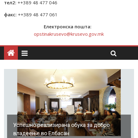
тел2:
++389 48 477 046
факс:
++389 48 477 061
Електронска пошта:
opstinakrusevo@krusevo.gov.mk
Успешно реализирана обука за добро
владеење во Елбасан