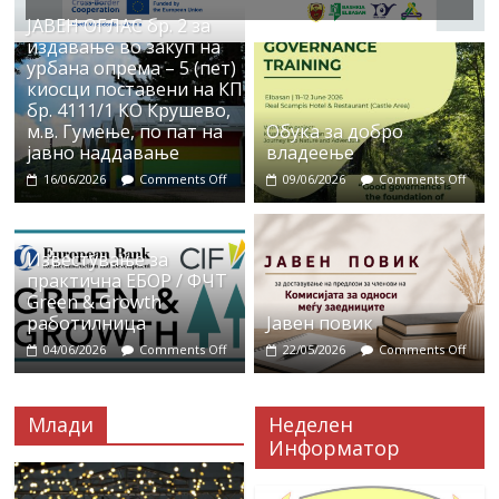
ЈАВЕН ОГЛАС бр. 2 за
издавање во закуп на
урбана опрема – 5 (пет)
киосци поставени на КП
бр. 4111/1 КО Крушево,
м.в. Гумење, по пат на
Обука за добро
јавно наддавање
владеење
16/06/2026
Comments Off
09/06/2026
Comments Off
Известување за
практична ЕБОР / ФЧТ
Green & Growth
работилница
Јавен повик
04/06/2026
Comments Off
22/05/2026
Comments Off
Млади
Неделен
Информатор