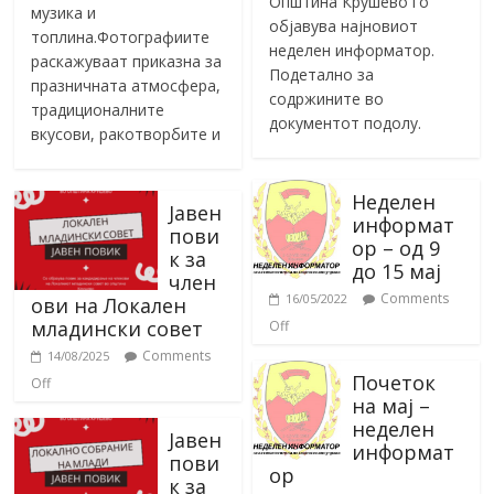
Општина Крушево го
музика и
објавува најновиот
топлина.Фотографиите
неделен информатор.
раскажуваат приказна за
Подетално за
празничната атмосфера,
содржините во
традиционалните
документот подолу.
вкусови, ракотворбите и
Неделен
Јавен
информат
пови
ор – од 9
к за
до 15 мај
член
Comments
16/05/2022
ови на Локален
младински совет
Off
Comments
14/08/2025
Почеток
Off
на мај –
неделен
Јавен
информат
пови
ор
к за