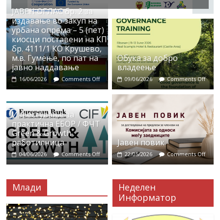
ЈАВЕН ОГЛАС бр. 2 за
издавање во закуп на
урбана опрема – 5 (пет)
киосци поставени на КП
бр. 4111/1 КО Крушево,
м.в. Гумење, по пат на
Обука за добро
јавно наддавање
владеење
16/06/2026
Comments Off
09/06/2026
Comments Off
Известување за
практична ЕБОР / ФЧТ
Green & Growth
работилница
Јавен повик
04/06/2026
Comments Off
22/05/2026
Comments Off
Млади
Неделен
Информатор