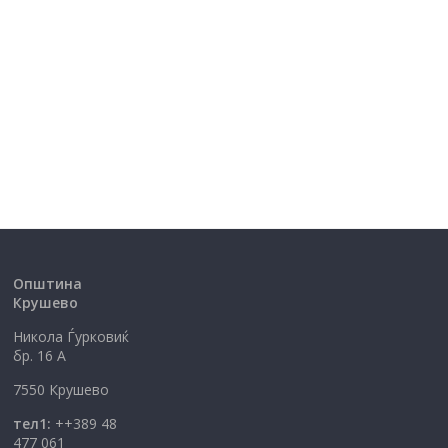
Општина
Крушево
Никола Ѓурковиќ
бр. 16 А
7550 Крушево
тел1:
++389 48
477 061