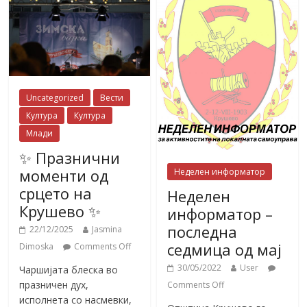
Uncategorized
Вести
Култура
Култура
Млади
✨ Празнични
моменти од
Неделен информатор
срцето на
Неделен
Крушево ✨
информатор –
последна
22/12/2025
Jasmina
седмица од мај
Dimoska
Comments Off
30/05/2022
User
Чаршијата блеска во
празничен дух,
Comments Off
исполнета со насмевки,