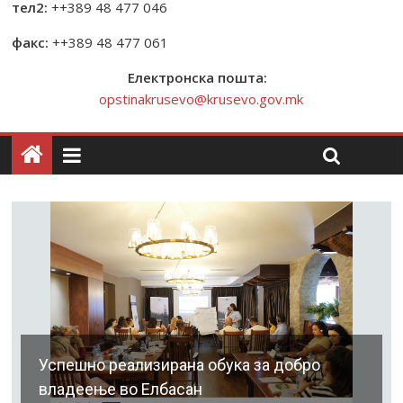
тел2:
++389 48 477 046
факс:
++389 48 477 061
Електронска пошта:
opstinakrusevo@krusevo.gov.mk
Успешно реализирана обука за добро
владеење во Елбасан