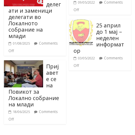
Comments
09/05/2022
делег
ати и заменици
Off
делегати во
Локалното
25 април
собрание на
до 1 мај –
млади
неделен
информат
Comments
01/08/2025
ор
Off
Comments
03/05/2022
Приј
Off
авет
е се
на
Повикот за
Локално собрание
на млади
Comments
18/06/2025
Off