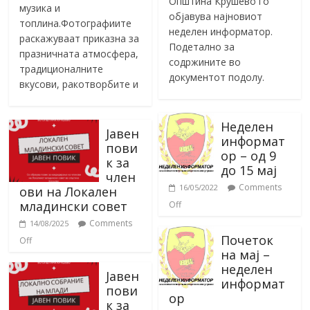
Општина Крушево го
музика и
објавува најновиот
топлина.Фотографиите
неделен информатор.
раскажуваат приказна за
Подетално за
празничната атмосфера,
содржините во
традиционалните
документот подолу.
вкусови, ракотворбите и
Неделен
Јавен
информат
пови
ор – од 9
к за
до 15 мај
член
Comments
16/05/2022
ови на Локален
младински совет
Off
Comments
14/08/2025
Почеток
Off
на мај –
неделен
Јавен
информат
пови
ор
к за