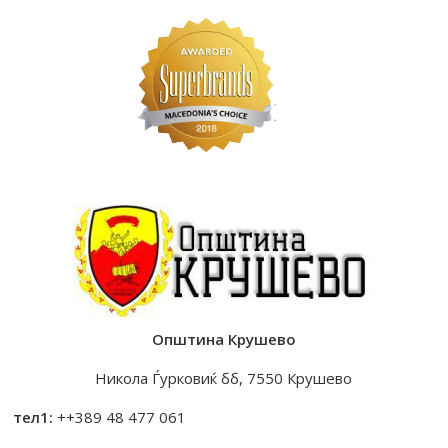
Општина Крушево
Никола Ѓурковиќ бб, 7550 Крушево
тел1:
++389 48 477 061