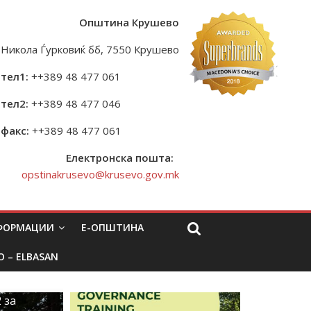
Општина Крушево
Никола Ѓурковиќ бб, 7550 Крушево
тел1:
++389 48 477 061
тел2:
++389 48 477 046
факс:
++389 48 477 061
Електронска пошта:
opstinakrusevo@krusevo.gov.mk
НФОРМАЦИИ
Е-ОПШТИНА
O – ELBASAN
 за