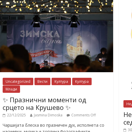
Uncategorized
Вести
Култура
Култура
Млади
✨ Празнични моменти од
Не
срцето на Крушево ✨
Не
22/12/2025
Jasmina Dimoska
Comments Off
се
Чаршијата блеска во празничен дух, исполнета со
30
насмевки, музика и топлина.Фотографиите