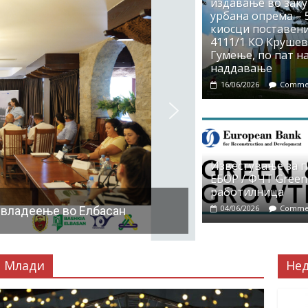
издавање во заку
урбана опрема – 5
киосци поставени
4111/1 КО Крушево
Гумење, по пат на
наддавање
16/06/2026
Commen
Известување за 
ЕБОР / ФЧТ Green
работилница
04/06/2026
Commen
 владеење во Елбасан
Млади
Не