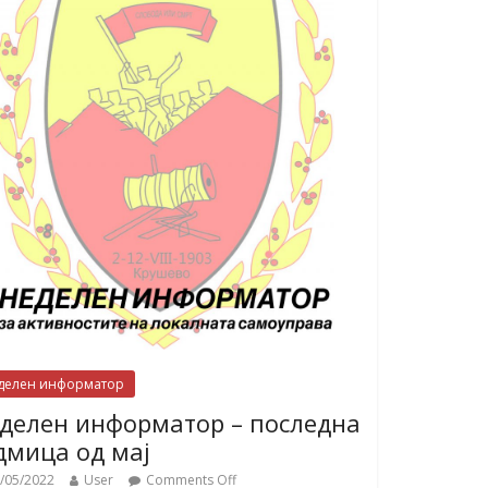
делен информатор
делен информатор – последна
дмица од мај
/05/2022
User
Comments Off