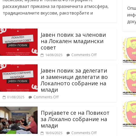
раскажуваат приказна за празничната атмосфера,
Опш
традиционалните вкусови, ракотворбите и
инф
док
Јавен повик за членови
на Локален младински
совет
Comments Off
14/08/2025
Јавен повик за делегати
и заменици делегати во
Локалното собрание на
млади
Comments Off
01/08/2025
Пријавете се на Повикот
за Локално собрание на
млади
Comments Off
18/06/2025