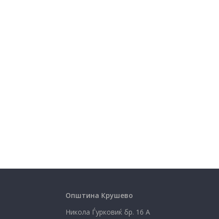
Општина Крушево
Никола Ѓурковиќ бр. 16 А