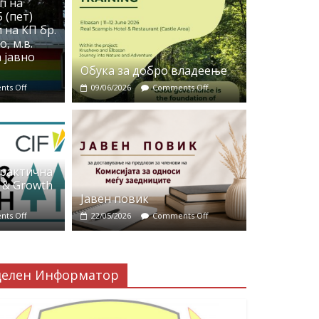
п на
 (пет)
 на КП бр.
, м.в.
 јавно
Обука за добро владеење
ts Off
09/06/2026
Comments Off
практична
 & Growth
Јавен повик
ts Off
22/05/2026
Comments Off
делен Информатор