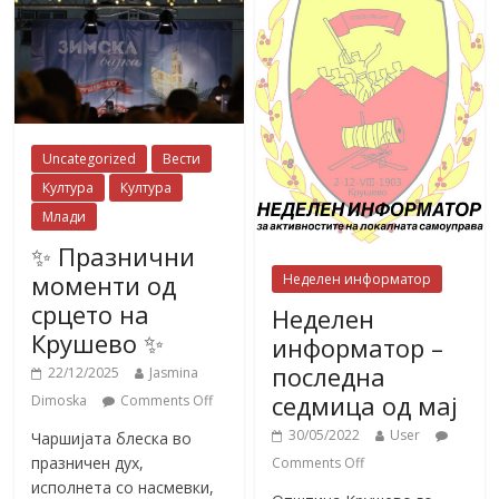
Uncategorized
Вести
Култура
Култура
Млади
✨ Празнични
моменти од
Неделен информатор
срцето на
Неделен
Крушево ✨
информатор –
последна
22/12/2025
Jasmina
седмица од мај
Dimoska
Comments Off
30/05/2022
User
Чаршијата блеска во
празничен дух,
Comments Off
исполнета со насмевки,