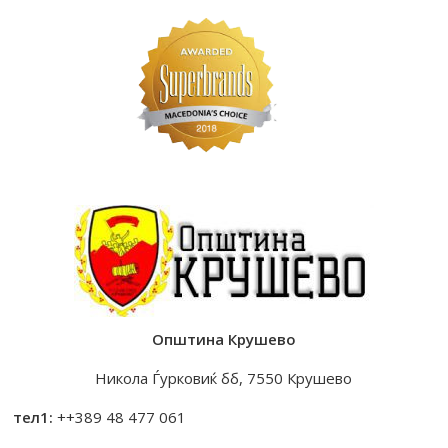
Општина Крушево
Никола Ѓурковиќ бб, 7550 Крушево
тел1:
++389 48 477 061