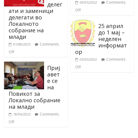
Comments
09/05/2022
делег
ати и заменици
Off
делегати во
Локалното
25 април
собрание на
до 1 мај –
млади
неделен
информат
Comments
01/08/2025
ор
Off
Comments
03/05/2022
Приј
Off
авет
е се
на
Повикот за
Локално собрание
на млади
Comments
18/06/2025
Off