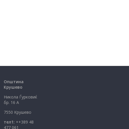
Општина
Крушево
Никола Ѓурковиќ
бр. 16 А
7550 Крушево
тел1:
++389 48
477 061