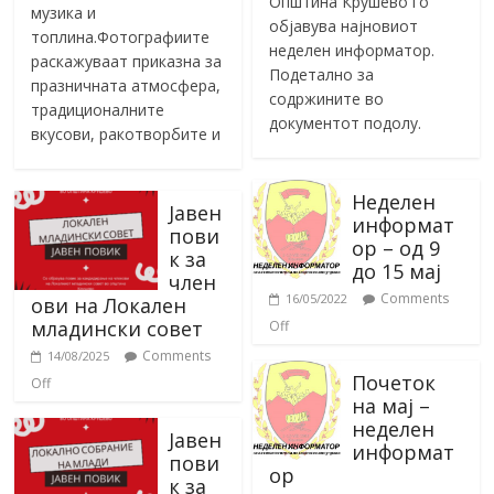
Општина Крушево го
музика и
објавува најновиот
топлина.Фотографиите
неделен информатор.
раскажуваат приказна за
Подетално за
празничната атмосфера,
содржините во
традиционалните
документот подолу.
вкусови, ракотворбите и
Неделен
Јавен
информат
пови
ор – од 9
к за
до 15 мај
член
Comments
16/05/2022
ови на Локален
младински совет
Off
Comments
14/08/2025
Почеток
Off
на мај –
неделен
Јавен
информат
пови
ор
к за