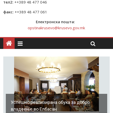
тел2:
++389 48 477 046
факс:
++389 48 477 061
Електронска пошта:
opstinakrusevo@krusevo.gov.mk
Успешно реализирана обука за добро
владеење во Елбасан