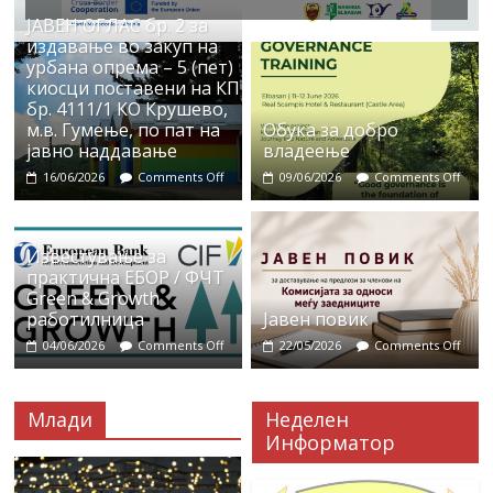
ЈАВЕН ОГЛАС бр. 2 за
издавање во закуп на
урбана опрема – 5 (пет)
киосци поставени на КП
бр. 4111/1 КО Крушево,
м.в. Гумење, по пат на
Обука за добро
јавно наддавање
владеење
16/06/2026
Comments Off
09/06/2026
Comments Off
Известување за
практична ЕБОР / ФЧТ
Green & Growth
работилница
Јавен повик
04/06/2026
Comments Off
22/05/2026
Comments Off
Млади
Неделен
Информатор