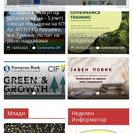
ЈАВЕН ОГЛАС бр. 2 за
издавање во закуп на
урбана опрема – 5 (пет)
киосци поставени на КП
бр. 4111/1 КО Крушево,
м.в. Гумење, по пат на
Обука за добро
јавно наддавање
владеење
16/06/2026
Comments Off
09/06/2026
Comments Off
Известување за
практична ЕБОР / ФЧТ
Green & Growth
работилница
Јавен повик
04/06/2026
Comments Off
22/05/2026
Comments Off
Млади
Неделен
Информатор