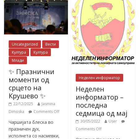
Uncategorized
Вести
Култура
Култура
Млади
✨ Празнични
моменти од
Неделен информатор
срцето на
Неделен
Крушево ✨
информатор –
последна
22/12/2025
Jasmina
седмица од мај
Dimoska
Comments Off
30/05/2022
User
Чаршијата блеска во
празничен дух,
Comments Off
исполнета со насмевки,