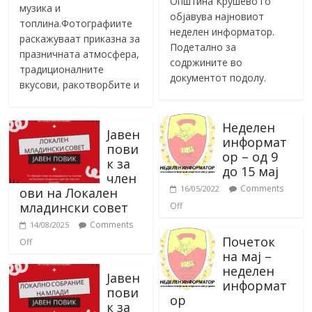
Општина Крушево го
музика и
објавува најновиот
топлина.Фотографиите
неделен информатор.
раскажуваат приказна за
Подетално за
празничната атмосфера,
содржините во
традиционалните
документот подолу.
вкусови, ракотворбите и
Неделен
Јавен
информат
пови
ор – од 9
к за
до 15 мај
член
Comments
16/05/2022
ови на Локален
младински совет
Off
Comments
14/08/2025
Почеток
Off
на мај –
неделен
Јавен
информат
пови
ор
к за