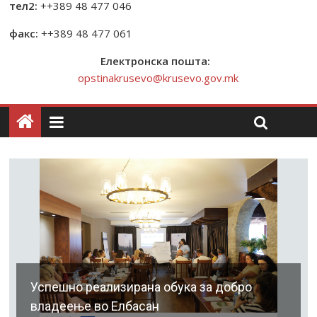
тел2:
++389 48 477 046
факс:
++389 48 477 061
Електронска пошта:
opstinakrusevo@krusevo.gov.mk
Успешно реализирана обука за добро
владеење во Елбасан