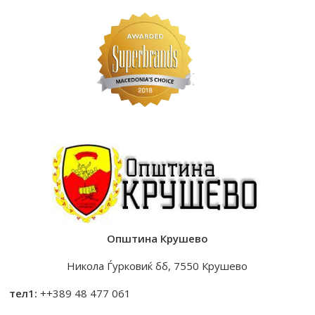
Општина Крушево
Никола Ѓурковиќ бб, 7550 Крушево
тел1:
++389 48 477 061