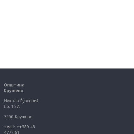
Општина
Крушево
Никола Ѓурковиќ
бр. 16 А
7550 Крушево
тел1:
++389 48
477 061