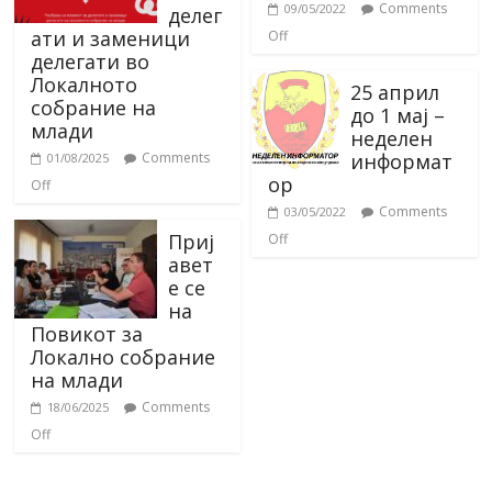
Comments
09/05/2022
делег
ати и заменици
Off
делегати во
Локалното
25 април
собрание на
до 1 мај –
млади
неделен
информат
Comments
01/08/2025
ор
Off
Comments
03/05/2022
Приј
Off
авет
е се
на
Повикот за
Локално собрание
на млади
Comments
18/06/2025
Off