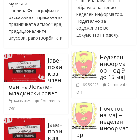
Општина Крушево го
музика и
објавува најновиот
топлина.Фотографиите
неделен информатор.
раскажуваат приказна за
Подетално за
празничната атмосфера,
содржините во
традиционалните
документот подолу.
вкусови, ракотворбите и
Неделен
Јавен
информат
пови
ор – од 9
к за
до 15 мај
член
Comments
16/05/2022
ови на Локален
младински совет
Off
Comments
14/08/2025
Почеток
Off
на мај –
неделен
Јавен
информат
пови
ор
к за