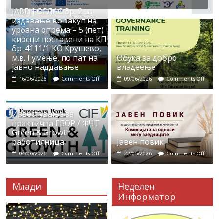
ЈАВЕН ОГЛАС бр. 2 за
издавање во закуп на
урбана опрема – 5 (пет)
киосци поставени на КП
бр. 4111/1 КО Крушево,
м.в. Гумење, по пат на
Обука за добро
јавно наддавање
владеење
16/06/2026
Comments Off
09/06/2026
Comments Off
Известување за
практична ЕБОР / ФЧТ
Green & Growth
работилница
Јавен повик
04/06/2026
Comments Off
22/05/2026
Comments Off
Млади
Неделен
Информатор