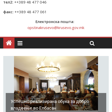
тел2:
++389 48 477 046
факс:
++389 48 477 061
Електронска пошта:
opstinakrusevo@krusevo.gov.mk
Успешно реализирана обука за добро
владеење во Елбасан