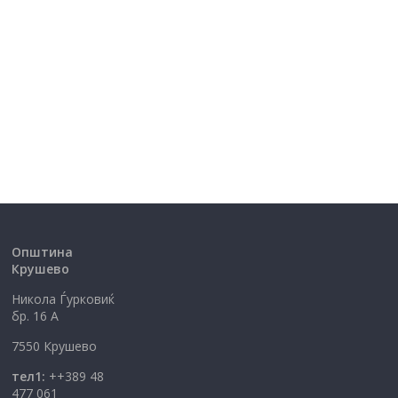
Општина
Крушево
Никола Ѓурковиќ
бр. 16 А
7550 Крушево
тел1:
++389 48
477 061