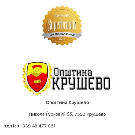
Општина Крушево
Никола Ѓурковиќ бб, 7550 Крушево
тел1:
++389 48 477 061