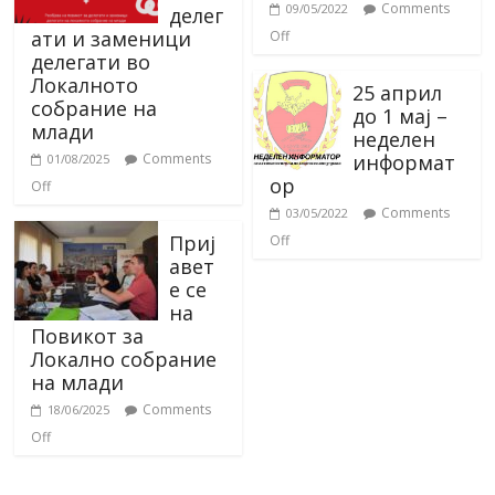
Comments
09/05/2022
делег
ати и заменици
Off
делегати во
Локалното
25 април
собрание на
до 1 мај –
млади
неделен
информат
Comments
01/08/2025
ор
Off
Comments
03/05/2022
Приј
Off
авет
е се
на
Повикот за
Локално собрание
на млади
Comments
18/06/2025
Off