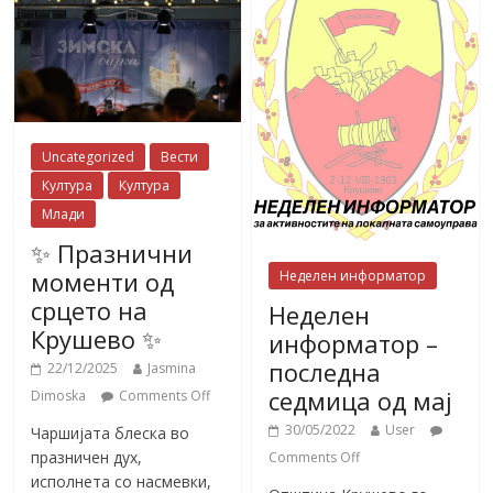
Uncategorized
Вести
Култура
Култура
Млади
✨ Празнични
моменти од
Неделен информатор
срцето на
Неделен
Крушево ✨
информатор –
последна
22/12/2025
Jasmina
седмица од мај
Dimoska
Comments Off
30/05/2022
User
Чаршијата блеска во
празничен дух,
Comments Off
исполнета со насмевки,