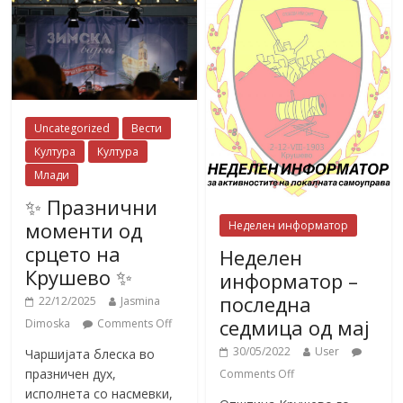
Uncategorized
Вести
Култура
Култура
Млади
✨ Празнични
моменти од
Неделен информатор
срцето на
Неделен
Крушево ✨
информатор –
последна
22/12/2025
Jasmina
седмица од мај
Dimoska
Comments Off
30/05/2022
User
Чаршијата блеска во
празничен дух,
Comments Off
исполнета со насмевки,