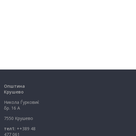
Општина
Крушево
Никола Ѓурковиќ
бр. 16 А
7550 Крушево
тел1:
++389 48
477 061