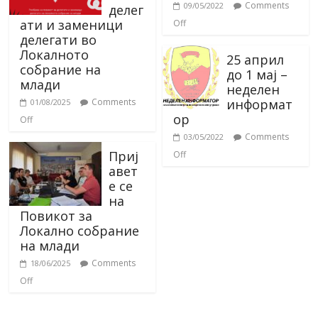
Comments
09/05/2022
делег
ати и заменици
Off
делегати во
Локалното
25 април
собрание на
до 1 мај –
млади
неделен
информат
Comments
01/08/2025
ор
Off
Comments
03/05/2022
Приј
Off
авет
е се
на
Повикот за
Локално собрание
на млади
Comments
18/06/2025
Off