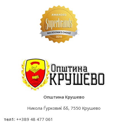
Општина Крушево
Никола Ѓурковиќ бб, 7550 Крушево
тел1:
++389 48 477 061