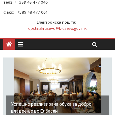
тел2:
++389 48 477 046
факс:
++389 48 477 061
Електронска пошта:
opstinakrusevo@krusevo.gov.mk
Успешно реализирана обука за добро
владеење во Елбасан