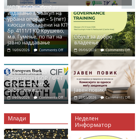
ЈАВЕН ОГЛАС бр. 2 за
издавање во закуп на
урбана опрема – 5 (пет)
киосци поставени на КП
бр. 4111/1 КО Крушево,
м.в. Гумење, по пат на
Обука за добро
јавно наддавање
владеење
16/06/2026
Comments Off
09/06/2026
Comments Off
Известување за
практична ЕБОР / ФЧТ
Green & Growth
работилница
Јавен повик
04/06/2026
Comments Off
22/05/2026
Comments Off
Млади
Неделен
Информатор