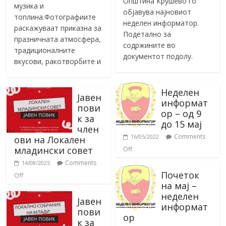
Општина Крушево го
музика и
објавува најновиот
топлина.Фотографиите
неделен информатор.
раскажуваат приказна за
Подетално за
празничната атмосфера,
содржините во
традиционалните
документот подолу.
вкусови, ракотворбите и
Неделен
Јавен
информат
пови
ор – од 9
к за
до 15 мај
член
Comments
16/05/2022
ови на Локален
младински совет
Off
Comments
14/08/2025
Почеток
Off
на мај –
неделен
Јавен
информат
пови
ор
к за