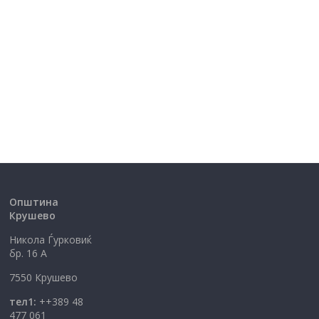
Општина
Крушево
Никола Ѓурковиќ
бр. 16 А
7550 Крушево
тел1:
++389 48
477 061