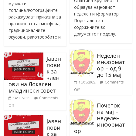
Општина Крушево го
музика и
објавува најновиот
топлина.Фотографиите
неделен информатор.
раскажуваат приказна за
Подетално за
празничната атмосфера,
содржините во
традиционалните
документот подолу.
вкусови, ракотворбите и
Неделен
Јавен
информат
пови
ор – од 9
к за
до 15 мај
член
Comments
16/05/2022
ови на Локален
младински совет
Off
Comments
14/08/2025
Почеток
Off
на мај –
неделен
Јавен
информат
пови
ор
к за