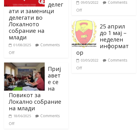
Comments
09/05/2022
делег
ати и заменици
Off
делегати во
Локалното
25 април
собрание на
до 1 мај –
млади
неделен
информат
Comments
01/08/2025
ор
Off
Comments
03/05/2022
Приј
Off
авет
е се
на
Повикот за
Локално собрание
на млади
Comments
18/06/2025
Off