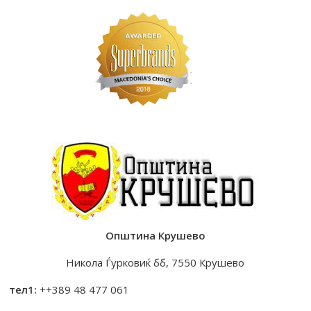
Општина Крушево
Никола Ѓурковиќ бб, 7550 Крушево
тел1:
++389 48 477 061