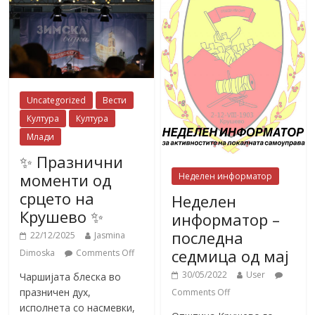
Uncategorized
Вести
Култура
Култура
Млади
✨ Празнични
моменти од
Неделен информатор
срцето на
Неделен
Крушево ✨
информатор –
последна
22/12/2025
Jasmina
седмица од мај
Dimoska
Comments Off
30/05/2022
User
Чаршијата блеска во
празничен дух,
Comments Off
исполнета со насмевки,