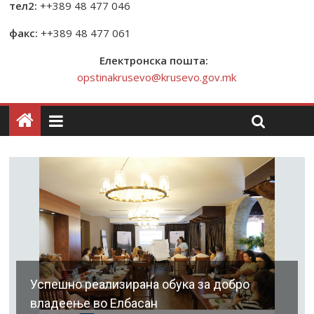
тел2:
++389 48 477 046
факс:
++389 48 477 061
Електронска пошта:
opstinakrusevo@krusevo.gov.mk
Успешно реализирана обука за добро
владеење во Елбасан