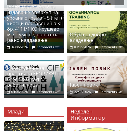
ЈАВЕН ОГЛАС бр. 2 за
издавање во закуп на
урбана опрема – 5 (пет)
киосци поставени на КП
бр. 4111/1 КО Крушево,
м.в. Гумење, по пат на
Обука за добро
јавно наддавање
владеење
16/06/2026
Comments Off
09/06/2026
Comments Off
Известување за
практична ЕБОР / ФЧТ
Green & Growth
работилница
Јавен повик
04/06/2026
Comments Off
22/05/2026
Comments Off
Млади
Неделен
Информатор