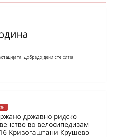
одина
стацијата. Добредојдени сте сите!
сти
ржано државно ридско
венство во велосипедизам
16 Кривогаштани-Крушево