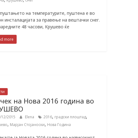
на
Крушево
снег
спуштањето на температурите, пуштена е во
он инсталацијата за правење на вештачки снег.
наредните 48 часови, Крушево ќе
ad more
сти
чек на Нова 2016 година во
РУШЕВО
,
,
/12/2015
Elena
2016
градски плоштад
,
,
шево
Марјан Стојаноски
Нова Година
екајте ја Новата 2016 година во највисокиот