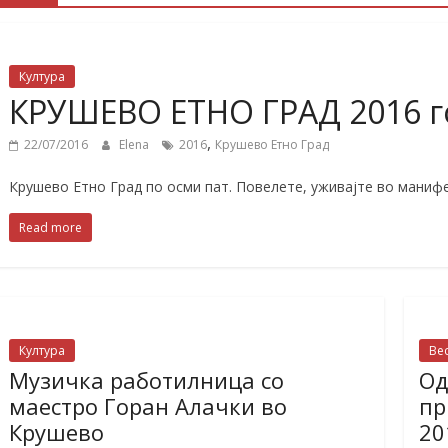
Култура
КРУШЕВО ЕТНО ГРАД 2016 г
,
22/07/2016
Elena
2016
Крушево Етно Град
Крушево Етно Град по осми пат. Повелете, уживајте во манифе
Read more
Култура
Ве
Музичка работилница со
Од
маестро Горан Алачки во
пр
Крушево
20