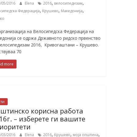
,
,
/05/2016
Elena
2016
велосипедизам
,
,
,
сипедска Федерација
Крушево
Македонија
ско
организација на Велосипедска Федерација на
едонија се одржа Државното ридско првенство
велосипедизам 2016, Кривогаштани – Крушево.
ствуваа 70
ad more
сти
штинско корисна работа
16г. – изберете ги вашите
иоритети
,
,
,
/03/2016
Elena
2016
Крушево
моја општина