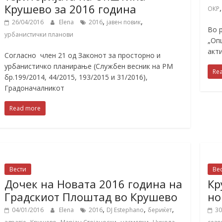
Крушево за 2016 година
ОКР
,
,
26/04/2016
Elena
2016
јавен повик
Во 
урбанистички планови
„Оп
акт
Согласно член 21 од Законот за просторно и
урбанистичко планирање (Службен весник на РМ
Re
бр.199/2014, 44/2015, 193/2015 и 31/2016),
Градоначалникот
Read more
Вести
Ве
Дочек на Новата 2016 година на
Кр
Градскиот Плоштад во Крушево
но
,
,
,
04/01/2016
Elena
2016
DJ Estephano
бериќет
30
,
,
,
,