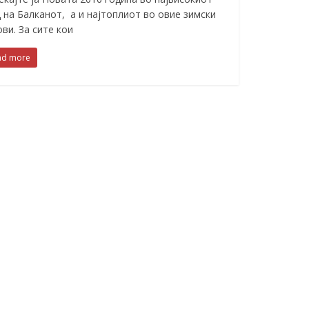
д на Балканот, а и најтоплиот во овие зимски
ви. За сите кои
ad more