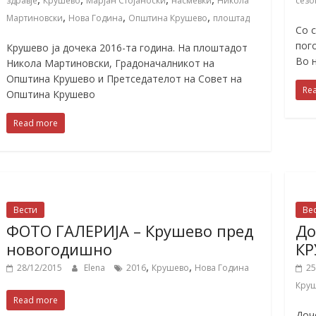
здравје
Крушево
Марјан Стојаноски
насмевки
Никола
сезо
,
,
,
Мартиновски
Нова Година
Општина Крушево
плоштад
Со 
пог
Крушево ја дочека 2016-та година. На плоштадот
Во 
Никола Мартиновски, Градоначалникот на
Општина Крушево и Претседателот на Совет на
Re
Општина Крушево
Read more
Вести
Ве
ФОТО ГАЛЕРИЈА – Крушево пред
До
новогодишно
К
,
,
28/12/2015
Elena
2016
Крушево
Нова Година
25
Кру
Read more
Доч