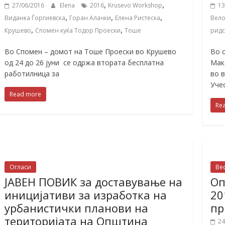
,
,
27/06/2016
Elena
2016
Krusevo Workshop
13
,
,
,
Виданка Ѓоргиевска
Горан Алачки
Елена Ристеска
Вело
,
,
Крушево
Спомен куќа Тодор Проески
Тоше
рид
Во Спомен – домот на Тоше Проески во Крушево
Во 
од 24 до 26 јуни се одржа втората бесплатна
Мак
работилница за
во 
Уче
Read more
Re
Огласи
Ве
ЈАВЕН ПОВИК за доставување на
Оп
иницијативи за изработка на
20
урбанистички планови на
пр
територијата на Општина
24