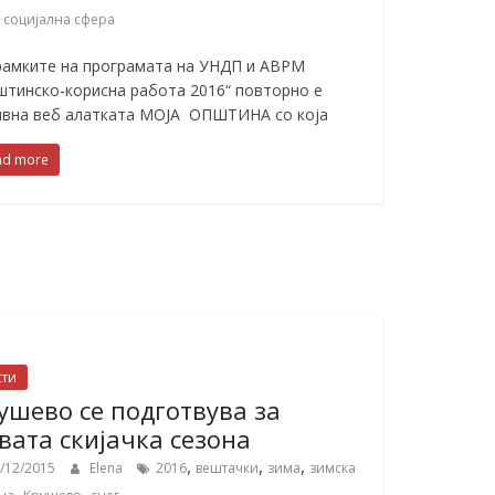
,
социјална сфера
рамките на програмата на УНДП и АВРМ
штинско-корисна работа 2016“ повторно е
ивна веб алатката МОЈА ОПШТИНА со која
ad more
сти
ушево се подготвува за
вата скијачка сезона
,
,
,
/12/2015
Elena
2016
вештачки
зима
зимска
,
,