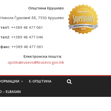
Општина Крушево
Никола Ѓурковиќ бб, 7550 Крушево
тел1:
++389 48 477 061
тел2:
++389 48 477 046
факс:
++389 48 477 061
Електронска пошта:
opstinakrusevo@krusevo.gov.mk
НФОРМАЦИИ
Е-ОПШТИНА
O – ELBASAN