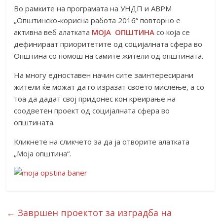
Во рамките на програмата на УНДП и АВРМ
„Општинско-корисна работа 2016“ повторно е
активна веб алатката
МОЈА ОПШТИНА
со која се
дефинираат приоритетите од социјалната сфера во
Општина со помош на самите жители од општината.
На многу едноставен начин сите заинтересирани
жители ќе можат да го изразат своето мислење, а со
тоа да дадат свој придонес кон креирање на
соодветен проект од социјалната сфера во
општината.
Кликнете на сликчето за да ја отворите алатката
„Моја општина“.
←
Завршен проектот за изградба на