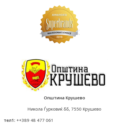
Општина Крушево
Никола Ѓурковиќ бб, 7550 Крушево
тел1:
++389 48 477 061