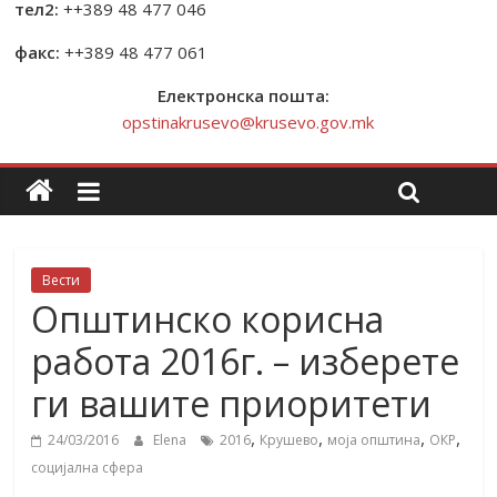
тел2:
++389 48 477 046
факс:
++389 48 477 061
Електронска пошта:
opstinakrusevo@krusevo.gov.mk
Вести
Општинско корисна
работа 2016г. – изберете
ги вашите приоритети
,
,
,
,
24/03/2016
Elena
2016
Крушево
моја општина
ОКР
социјална сфера