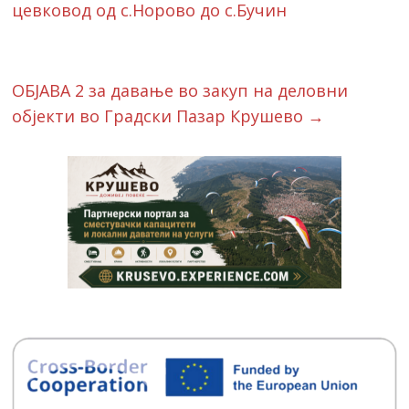
цевковод од с.Норово до с.Бучин
ОБЈАВА 2 за давање во закуп на деловни
објекти во Градски Пазар Крушево
→