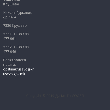
Крушево
Никола Ѓурковиќ
бр. 16 А
7550 Крушево
тел1:
++389 48
477 061
тел2:
++389 48
477 046
Електронска
пошта:
opstinakrusevo@kr
usevo.gov.mk
Copyright © 2019 Ди-Ко-Та ДООЕЛ