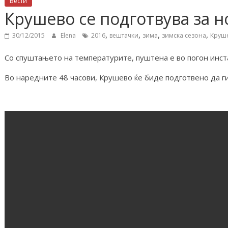
Вести
Крушево се подготвува за н
,
,
,
,
30/12/2015
Elena
2016
вештачки
зима
зимска сезона
Круш
Со спуштањето на температурите, пуштена е во погон инста
Во наредните 48 часови, Крушево ќе биде подготвено да г