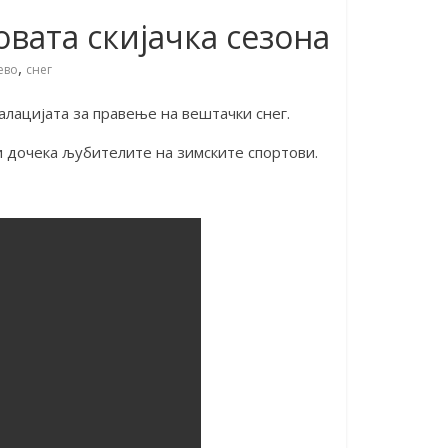
овата скијачка сезона
,
ево
снег
лацијата за правење на вештачки снег.
и дочека љубителите на зимските спортови.