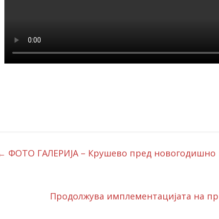
←
ФОТО ГАЛЕРИЈА – Крушево пред новогодишно
Продолжува имплементацијата на пр