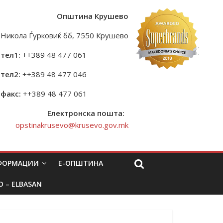
Општина Крушево
Никола Ѓурковиќ бб, 7550 Крушево
тел1:
++389 48 477 061
тел2:
++389 48 477 046
факс:
++389 48 477 061
Електронска пошта:
opstinakrusevo@krusevo.gov.mk
НФОРМАЦИИ
Е-ОПШТИНА
O – ELBASAN