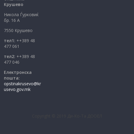
Крушево
Никола Ѓурковиќ
бр. 16 А
7550 Крушево
тел1:
++389 48
477 061
тел2:
++389 48
477 046
Електронска
пошта:
opstinakrusevo@kr
usevo.gov.mk
Copyright © 2019 Ди-Ко-Та ДООЕЛ