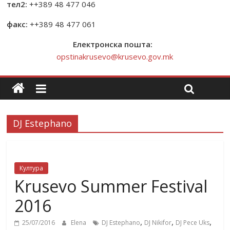
тел2:
++389 48 477 046
факс:
++389 48 477 061
Електронска пошта:
opstinakrusevo@krusevo.gov.mk
DJ Estephano
Култура
Krusevo Summer Festival
2016
,
,
,
25/07/2016
Elena
DJ Estephano
DJ Nikifor
DJ Pece Uks