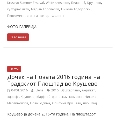
,
,
,
,
Krusevo Summer Festival
White sensation
Бела ноќ
Крушево
,
,
,
културно лето
Марјан Ѓорѓиески
Никола Тодороски
,
,
Пеперминт
стенд ап вечер
Фолтин
ФОТО ГАЛЕРИЈА
Read more
Вести
Дочек на Новата 2016 година на
Градскиот Плоштад во Крушево
,
,
,
04/01/2016
Elena
2016
DJ Estephano
бериќет
,
,
,
,
здравје
Крушево
Марјан Стојаноски
насмевки
Никола
,
,
,
Мартиновски
Нова Година
Општина Крушево
плоштад
Крушево ја дочека 2016-та година. На плоштадот