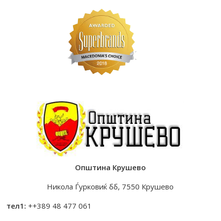
Општина Крушево
Никола Ѓурковиќ бб, 7550 Крушево
тел1:
++389 48 477 061