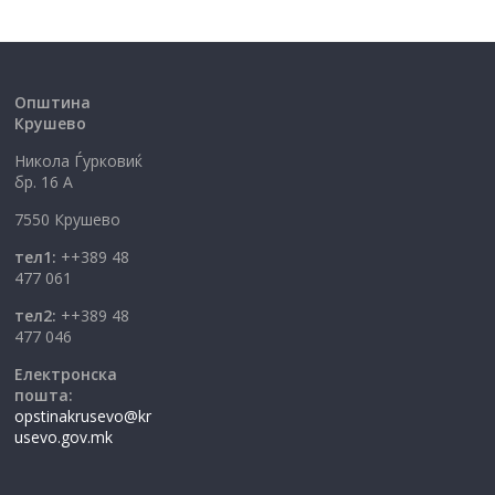
Општина
Крушево
Никола Ѓурковиќ
бр. 16 А
7550 Крушево
тел1:
++389 48
477 061
тел2:
++389 48
477 046
Електронска
пошта:
opstinakrusevo@kr
usevo.gov.mk