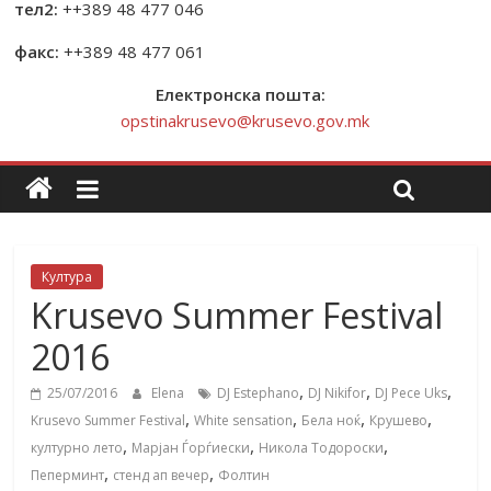
тел2:
++389 48 477 046
факс:
++389 48 477 061
Електронска пошта:
opstinakrusevo@krusevo.gov.mk
Култура
Krusevo Summer Festival
2016
,
,
,
25/07/2016
Elena
DJ Estephano
DJ Nikifor
DJ Pece Uks
,
,
,
,
Krusevo Summer Festival
White sensation
Бела ноќ
Крушево
,
,
,
културно лето
Марјан Ѓорѓиески
Никола Тодороски
,
,
Пеперминт
стенд ап вечер
Фолтин