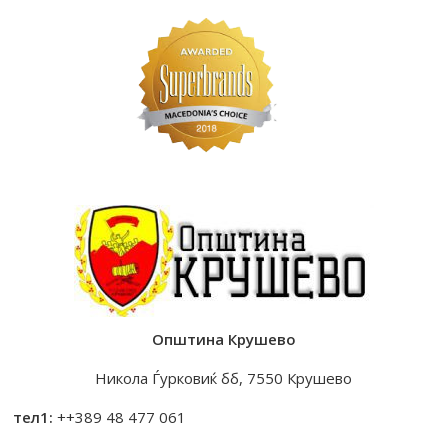
Општина Крушево
Никола Ѓурковиќ бб, 7550 Крушево
тел1:
++389 48 477 061