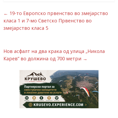
←
19-то Европско првенство во змејарство
класа 1 и 7-мо Светско Првенство во
змејарство класа 5
Нов асфалт на два крака од улица „Никола
Карев“ во должина од 700 метри
→