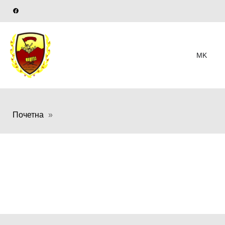
MK
Почетна
»