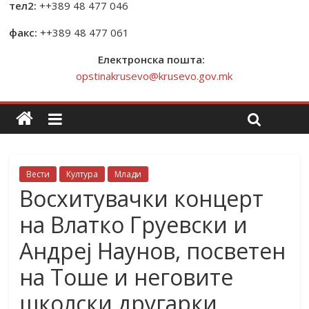
тел2:
++389 48 477 046
факс:
++389 48 477 061
Електронска пошта:
opstinakrusevo@krusevo.gov.mk
Вести
Култура
Млади
Восхитувачки концерт
на Влатко Груевски и
Андреј Наунов, посветен
на Тоше и неговите
школски другарки