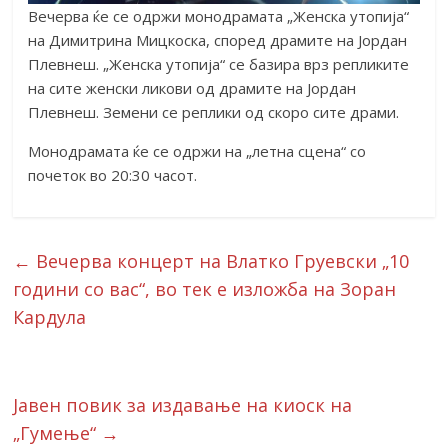
Вечерва ќе се одржи монодрамата „Женска утопија“
на Димитрина Мицкоска, според драмите на Јордан
Плевнеш. „Женска утопија“ се базира врз репликите
на сите женски ликови од драмите на Јордан
Плевнеш. Земeни се реплики од скоро сите драми.
Монодрамата ќе се одржи на „летна сцена“ со
почеток во 20:30 часот.
←
Вечерва концерт на Влатко Груевски „10
години со вас“, во тек е изложба на Зоран
Кардула
Јавен повик за издавање на киоск на
„Гумење“
→