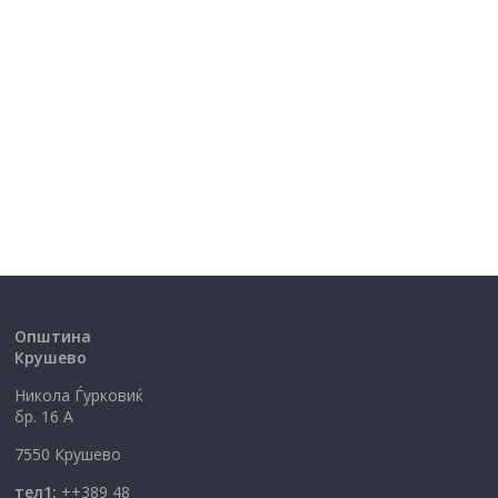
Општина
Крушево
Никола Ѓурковиќ
бр. 16 А
7550 Крушево
тел1:
++389 48