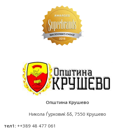
Општина Крушево
Никола Ѓурковиќ бб, 7550 Крушево
тел1:
++389 48 477 061