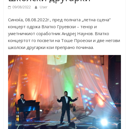
09/08/2022
User
Синоќа, 08.08.2022г., пред полната „летна сцена“
концерт одржа Влатко Груевски – тенор и
уметничкиот соработник Андреј Наунов. Влатко
концертот го посвети на Тоше Проески и две негови
школски другарки кои препрано починаа.