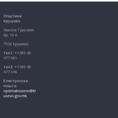
Општина
Крушево
Никола Ѓурковиќ
бр. 16 А
7550 Крушево
тел1:
++389 48
477 061
тел2:
++389 48
477 046
Електронска
пошта:
opstinakrusevo@kr
usevo.gov.mk