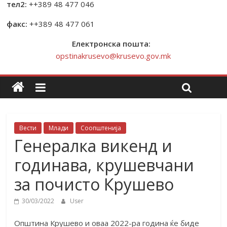
тел2:
++389 48 477 046
факс:
++389 48 477 061
Електронска пошта:
opstinakrusevo@krusevo.gov.mk
Вести
Млади
Соопштенија
Генералка викенд и
годинава, крушевчани
за почисто Крушево
30/03/2022
User
Општина Крушево и оваа 2022-ра година ќе биде