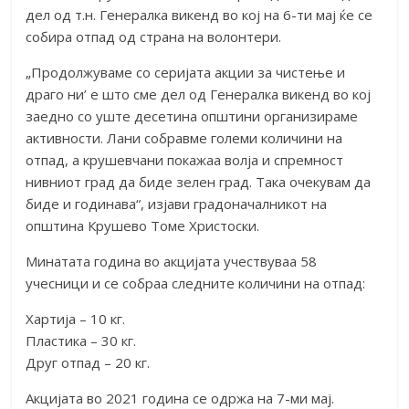
дел од т.н. Генералка викенд во кој на 6-ти мај ќе се
собира отпад од страна на волонтери.
„Продолжуваме со серијата акции за чистење и
драго ни’ е што сме дел од Генералка викенд во кој
заедно со уште десетина општини организираме
активности. Лани собравме големи количини на
отпад, а крушевчани покажаа волја и спремност
нивниот град да биде зелен град. Така очекувам да
биде и годинава“, изјави градоначалникот на
општина Крушево Томе Христоски.
Минатата година во акцијата учествуваа 58
учесници и се собраа следните количини на отпад:
Хартија – 10 кг.
Пластика – 30 кг.
Друг отпад – 20 кг.
Акцијата во 2021 година се одржа на 7-ми мај.