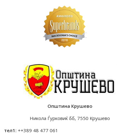
Општина Крушево
Никола Ѓурковиќ бб, 7550 Крушево
тел1:
++389 48 477 061