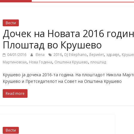
Вести
Дочек на Новата 2016 годин
Плоштад во Крушево
,
,
,
,
04/01/2016
Elena
2016
DJ Estephano
бериќет
здравје
Круше
,
,
,
Мартиновски
Нова Година
Општина Крушево
плоштад
Крушево ја дочека 2016-та година. На плоштадот Никола Мар
Крушево и Претседателот на Совет на Општина Крушево
Read more
Вести