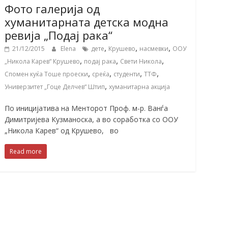
Фото галерија од
хуманитарната детска модна
ревија „Подај рака“
,
,
,
21/12/2015
Elena
дете
Крушево
насмевки
ООУ
,
,
,
„Никола Карев“ Крушево
подај рака
Свети Никола
,
,
,
,
Спомен куќа Тоше проески
среќа
студенти
ТТФ
,
Универзитет „Гоце Делчев“ Штип
хуманитарна акција
По иницијатива на Менторот Проф. м-р. Ванѓа
Димитријева Кузманоска, а во соработка со ООУ
„Никола Карев“ од Крушево, во
Read more