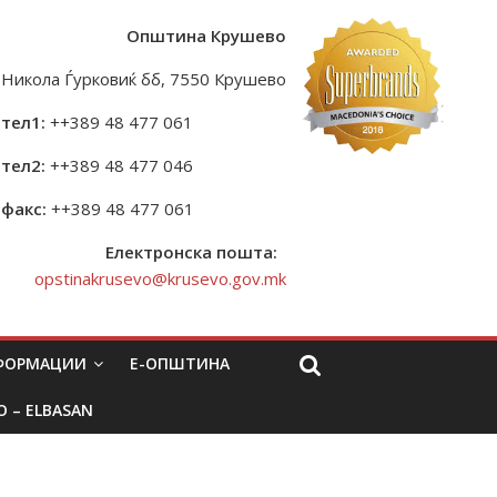
Општина Крушево
Никола Ѓурковиќ бб, 7550 Крушево
тел1:
++389 48 477 061
тел2:
++389 48 477 046
факс:
++389 48 477 061
Електронска пошта:
opstinakrusevo@krusevo.gov.mk
НФОРМАЦИИ
Е-ОПШТИНА
O – ELBASAN