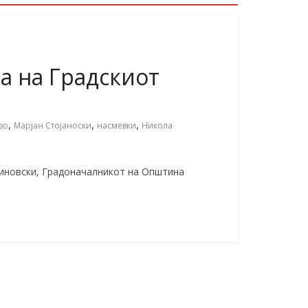
а на Градскиот
,
,
,
во
Марјан Стојаноски
насмевки
Никола
тиновски, Градоначалникот на Општина