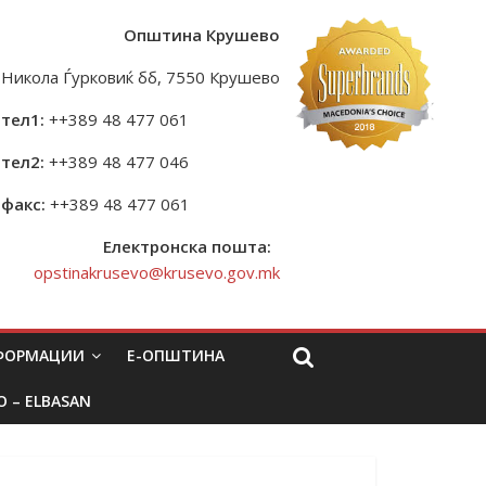
Општина Крушево
Никола Ѓурковиќ бб, 7550 Крушево
тел1:
++389 48 477 061
тел2:
++389 48 477 046
факс:
++389 48 477 061
Електронска пошта:
opstinakrusevo@krusevo.gov.mk
НФОРМАЦИИ
Е-ОПШТИНА
O – ELBASAN