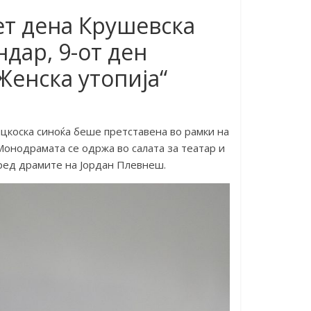
ет дена Крушевска
ндар, 9-от ден
Женска утопија“
цкоска синоќа беше претставена во рамки на
онодрамата се одржа во салата за театар и
оред драмите на Јордан Плевнеш.