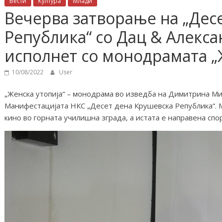
Вести
Култура
Млади
Вечерва затворање на „Дес
Република“ со Дац & Алекса
исполнет со монодрамата „
10/08/2022
User
„Женска утопија“ – монодрама во изведба на Димитрина Ми
Манифестацијата НКС „Десет дена Крушевска Република“. М
кино во горната училишна зграда, а истата е направена сп