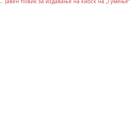
←
Јавен повик за издавање на киоск на „Гумење“