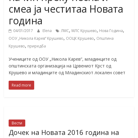
смеа ја честитаа Новата
година
,
,
,
04/01/2017
Elena
ЛМС
МЛС Крушево
Нова Година
,
,
ООУ „Никола Карев“ Крушево
ООЦК Крушево
Општина
,
Крушево
приредба
Учениците од ООУ „Никола Карев“, младинците од
општинската организација на Црвениот Крст од
Крушево и младинците од Младинскиот локален совет
Read more
Вести
Дочек на Новата 2016 година на