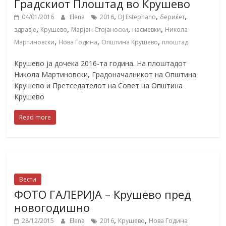
Градскиот Плоштад во Крушево
,
,
,
04/01/2016
Elena
2016
DJ Estephano
бериќет
,
,
,
,
здравје
Крушево
Марјан Стојаноски
насмевки
Никола
,
,
,
Мартиновски
Нова Година
Општина Крушево
плоштад
Крушево ја дочека 2016-та година. На плоштадот
Никола Мартиновски, Градоначалникот на Општина
Крушево и Претседателот на Совет на Општина
Крушево
Read more
Вести
ФОТО ГАЛЕРИЈА – Крушево пред
новогодишно
,
,
28/12/2015
Elena
2016
Крушево
Нова Година