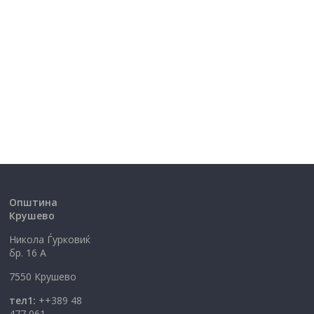
Општина
Крушево
Никола Ѓурковиќ
бр. 16 А
7550 Крушево
тел1:
++389 48
477 061