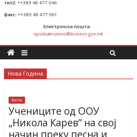
тел2:
++389 48 477 046
факс:
++389 48 477 061
Електронска пошта:
opstinakrusevo@krusevo.gov.mk
Нова Година
Вести
Учениците од ООУ
„Никола Карев“ на свој
начин преку песна и