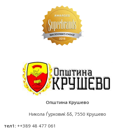
Општина Крушево
Никола Ѓурковиќ бб, 7550 Крушево
тел1:
++389 48 477 061