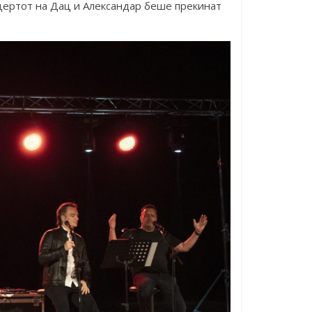
цертот на Дац и Александар беше прекинат