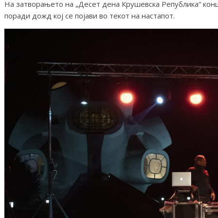
На затворањето на „Десет дена Крушевска Република“ кон
поради дожд кој се појави во текот на настапот.