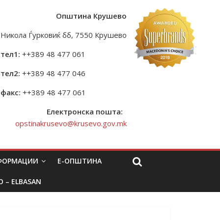
Општина Крушево
Никола Ѓурковиќ бб, 7550 Крушево
тел1:
++389 48 477 061
тел2:
++389 48 477 046
факс:
++389 48 477 061
Електронска пошта:
opstinakrusevo@krusevo.gov.mk
НФОРМАЦИИ
Е-ОПШТИНА
O – ELBASAN