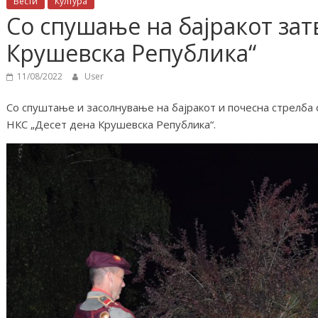
Вести
Култура
Со спушање на бајракот зат
Крушевска Република“
11/08/2022
User
Со спуштање и засолнување на бајракот и почесна стрелба
НКС „Десет дена Крушевска Република“.