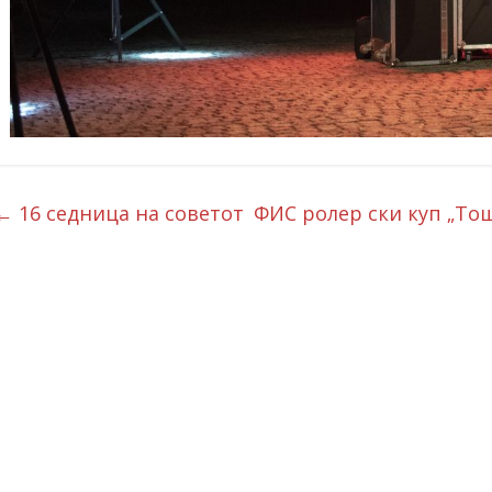
←
16 седница на советот
ФИС ролер ски куп „То