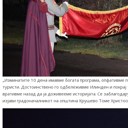
„Изминатите 10 дена имавме богата програма, опфативме п
туристи. Достоинствено го одбележивме Илинден и покрај 
вративме назад да ја доживееме историјата. Се заблагодар
изјави градоначалникот на општина Крушево Томе Христос