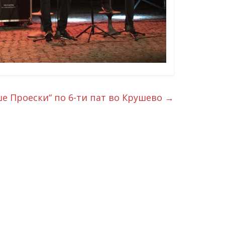
ше Проески“ по 6-ти пат во Крушево
→