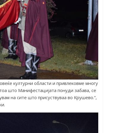
овеќе културни области и привлековме многу
тоа што Манифестацијата понуди забава, се
увам на сите што присуствуваа во Крушево.“,
ки.