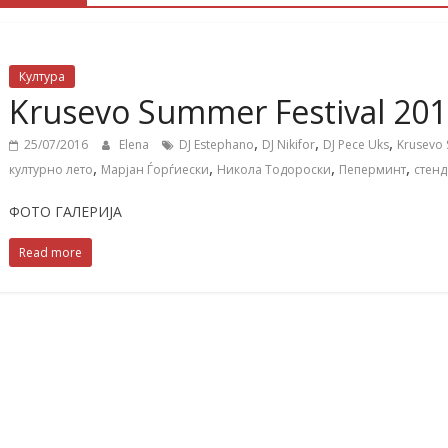
Култура
Krusevo Summer Festival 20
,
,
,
25/07/2016
Elena
DJ Estephano
DJ Nikifor
DJ Pece Uks
Krusevo 
,
,
,
,
културно лето
Марјан Ѓорѓиески
Никола Тодороски
Пеперминт
стенд
ФОТО ГАЛЕРИЈА
Read more