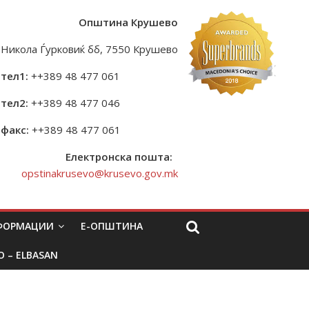
Општина Крушево
Никола Ѓурковиќ бб, 7550 Крушево
тел1:
++389 48 477 061
тел2:
++389 48 477 046
факс:
++389 48 477 061
Електронска пошта:
opstinakrusevo@krusevo.gov.mk
НФОРМАЦИИ
Е-ОПШТИНА
O – ELBASAN