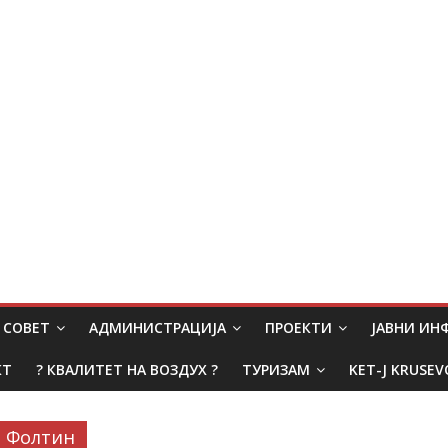
СОВЕТ
АДМИНИСТРАЦИЈА
ПРОЕКТИ
ЈАВНИ И
КТ
? КВАЛИТЕТ НА ВОЗДУХ ?
ТУРИЗАМ
KET-J KRUSEV
Фолтин