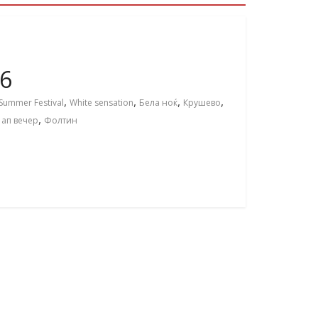
16
,
,
,
,
Summer Festival
White sensation
Бела ноќ
Крушево
,
 ап вечер
Фолтин