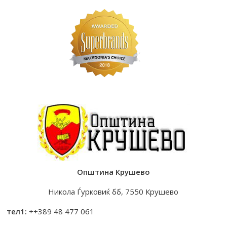
Општина Крушево
Никола Ѓурковиќ бб, 7550 Крушево
тел1:
++389 48 477 061