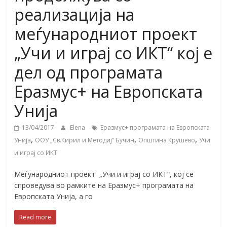
реализација на
меѓународниот проект
„Учи и играј со ИКТ“ кој е
дел од програмата
Еразмус+ на Европската
Унија
13/04/2017
Elena
Еразмус+ програмата на Европската
,
,
,
Унија
ООУ „Св.Кирил и Методиј“ Бучин
Општина Крушево
Учи
и играј со ИКТ
Меѓународниот проект „Учи и играј со ИКТ“, кој се
спроведува во рамките на Еразмус+ програмата на
Европската Унија, а го
Read more