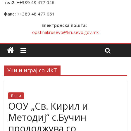
тел2:
++389 48 477 046
факс:
++389 48 477 061
Електронска пошта:
opstinakrusevo@krusevo.gov.mk
Учи и играј со ИКТ
Вести
ООУ „Св. Кирил и
Метoдиј“ с.Бучин
продолжува со