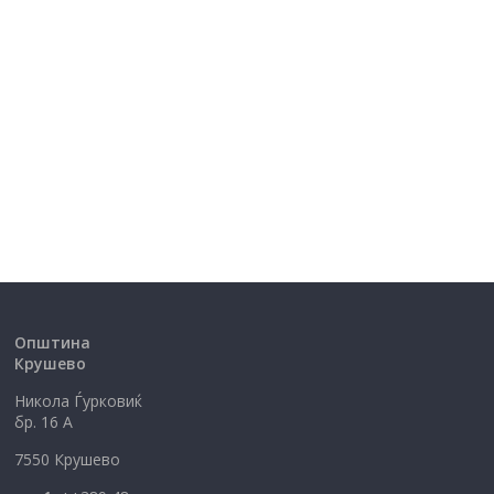
Општина
Крушево
Никола Ѓурковиќ
бр. 16 А
7550 Крушево