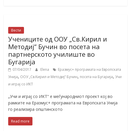
Вести
Учениците од ООУ „Св.Кирил и
Методиј“ Бучин во посета на
партнерското училиште во
Бугарија
07/04/2017
Elena
Еразмус+ програмата на Европската
,
,
,
Унија
ООУ „Св.Кирил и Методиј“ Бучин
посета на Бугарија
Учи
и играј со ИКТ
„Учи и играј со ИКТ“ е меѓународниот проект кој во
рамките на Еразмус+ програмата на Европската Унија
го реализира општинското
Read more